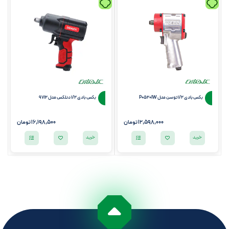
بکس بادی 1/2 توسن مدل P0520IW
بکس بادی 1/2 دنلکس مدل 9712
12,598,000
تومان
16,198,500
تومان
خرید
خرید