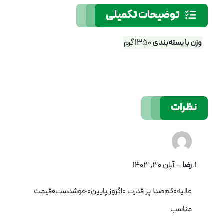
توضیحات تکمیلی
وزن با بسته‌بندی
1350 گرم
نظرات
رضا
–
آبان 30, 1403
عالیه۰کم‌صدا پر قدرت ۰اگروز پایین۰خوشدست۰قیمت
مناسب