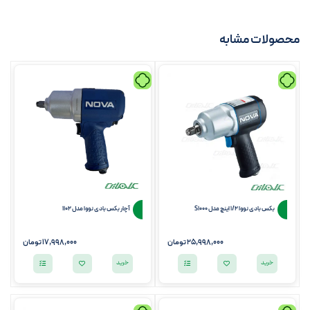
محصولات مشابه
بکس بادی نووا 1/2 اینچ مدل S1000
آچار بکس بادی نووا مدل 1102
25,998,000
تومان
17,998,000
تومان
خرید
خرید