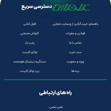
دسترسی سریع
راهنمای خرید آنلاین از وبسایت علمایی
قفل کتابی
قوانین و مقررات
کارواش صنعتی
تماس با ما
پمپ باد
سبد خرید
لولای کابینت
ورود و عضویت
دستگیره دیجیتال هوشمند
برندها
پریز توکار کابینت
راه های ارتباطی
تلفن تماس: