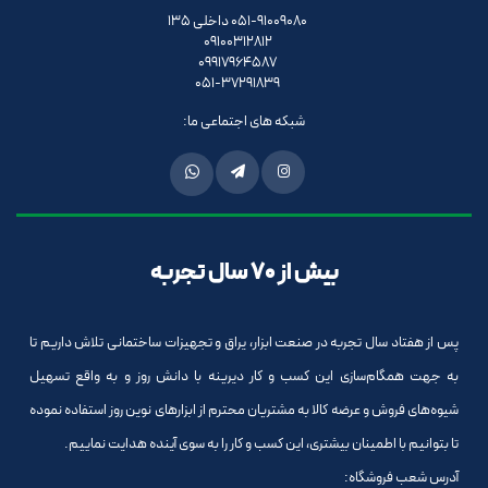
051-91009080 داخلی 135
09100312812
09917964587
051-37291839
شبکه های اجتماعی ما:
بیش از 70 سال تجربه
پس از هفتاد سال تجربه در صنعت ابزار، یراق و تجهیزات ساختمانی تلاش داریم تا
به جهت همگام‌سازی این کسب و کار دیرینه با دانش روز و به واقع تسهیل
شیوه‌های فروش و عرضه کالا به مشتریان محترم از ابزارهای نوین روز استفاده نموده
تا بتوانیم با اطمینان بیشتری، این کسب و کار را به سوی آینده هدایت نماییم.
آدرس شعب فروشگاه: