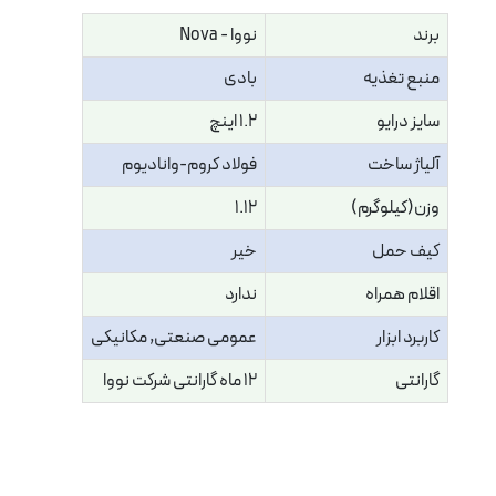
برند
نووا - Nova
منبع تغذیه
بادی
سایز درایو
1.2 اینچ
آلیاژ ساخت
فولاد کروم-وانادیوم
وزن(کیلوگرم)
1.12
کیف حمل
خیر
اقلام همراه
ندارد
کاربرد ابزار
عمومی صنعتی, مکانیکی
گارانتی
12 ماه گارانتی شرکت نووا