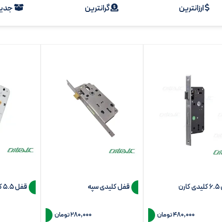
ارزانترین
گرانترین
جدید
ارن
قفل کلیدی سپه
قفل 5.5 کاوه صنعت
480,000
تومان
280,000
تومان