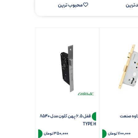
ترین
محبوب ترین
قفل 6.5 پهن کلون مدل 8540
TYPE H
700,000 تومان
350,000 تومان