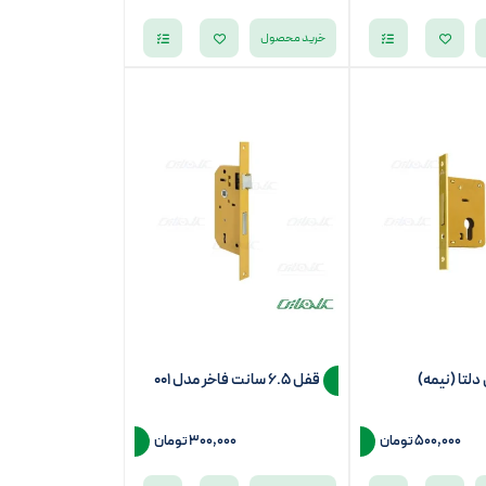
خرید محصول
دلتا (نیمه)
قفل 6.5 سانت فاخر مدل 001
500,000
تومان
300,000 تومان