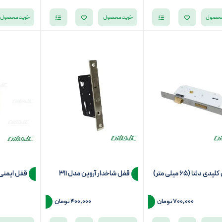
محصول
خرید محصول
خرید محصول
دی دلتا (65 میلی متر)
قفل شاخدار آروین مدل 311
قفل ایمنی 
700,000
تومان
400,000
تومان