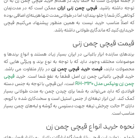
از جمله مواردی است که حتماً باید در هنگام خرید قیچی چمن زن به آن
توجه داشته باشید.
قیچی چمن زنی ارزان
ممکن است که در مدت‌زمان
کوتاهی کار شما را جلو بیندازد؛ اما در طولانی‌مدت تنها هزینه‌ای اضافی بوده
که اصلاً مناسب خرید نیست به همین منظور پیشنهاد می‌کنیم قیچی
خریداری کنید که ماندگاری طولانی داشته باشد.
قیمت قیچی چمن زنی
برندهای سازنده ابزار باغبانی در ایران بسیار زیاد هستند و انواع برند‌ها و
موضوعات مختلف وجود دارد که با توجه به نوع برند و ویژگی هایی که
محصولات دارند،
قیمت خرید قیچی چمن زن
در بازار متفاوت می باشد.
خرید قیچی باغبانی چمن زن اصل قطعاً به نفع شما است. خرید
قیچی
چمن زن رونیکس مدل RH-3130
است، ‌ این قیچی با توجه‌ به جنس دسته
فولادی که دارد می‌تواند به شما برای چیدن چمن به مدت طولانی بسیار
کمک کند. این ابزار تیغه‌ای از جنس استیل است و سخت‌کاری شده با کروم،
دارای 3 حالت چرخش تیغه جهت دسترسی به گوشه و لبه‌های چمن بسیار
مناسب است.
نحوه خرید انواع قیچی چمن زن
شما می توانید این قیچی را از فروشگاه ابزارآلات باغبانی و یا ابزار فروش های