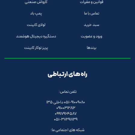
قوانین و مقررات
کارواش صنعتی
تماس با ما
پمپ باد
سبد خرید
لولای کابینت
ورود و عضویت
دستگیره دیجیتال هوشمند
برندها
پریز توکار کابینت
راه های ارتباطی
تلفن تماس:
051-91009080 داخلی 135
09100312812
09917964587
051-37291839
شبکه های اجتماعی ما: