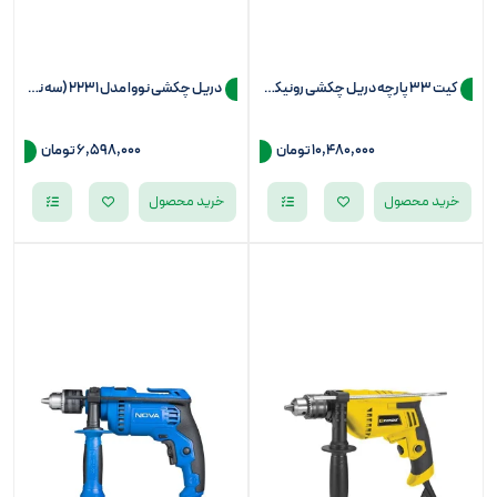
کیت 33 پارچه دریل چکشی رونیکس مدل 0008-RS
دریل چکشی نووا مدل 2231 (سه نظام 13)
10,480,000
تومان
6,598,000
تومان
خرید محصول
خرید محصول