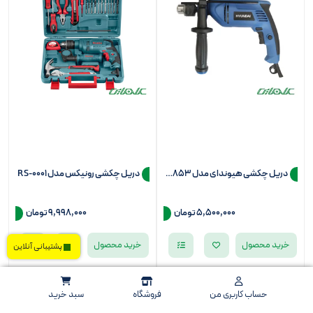
دریل چکشی هیوندای مدل h853 (سه نظام 13)
دریل چکشی رونیکس مدل RS-0001
5,500,000
تومان
9,998,000
تومان
خرید محصول
خرید محصول
پشتیبانی آنلاین
حساب کاربری من
فروشگاه
سبد خرید