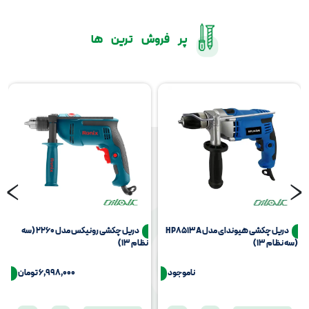
پر فروش ترین ها
‹
›
دریل چکشی هیوندای مدل HP8513A
دریل چکشی رونیکس مدل 2260 (سه
(سه نظام 13)
نظام 13)
ناموجود
6,998,000
تومان