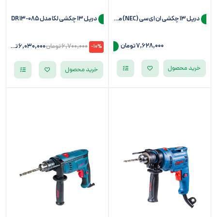
دریل 13 چکشی ان ای سی (NEC) مدل 6139
دریل 13 چکشی لکا مدل DR13-085
7,628,000
تومان
6,700,000
تومان
6,030,000
تومان
-10%
خرید محصول
خرید محصول