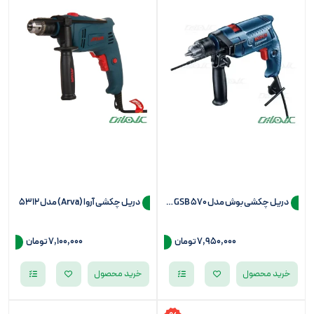
دریل چکشی بوش مدل GSB 570 (سه نظام 13)
دریل چکشی آروا (Arva) مدل 5312
7,950,000
تومان
7,100,000
تومان
خرید محصول
خرید محصول