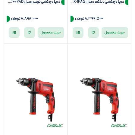
دریل چکشی دنلکس مدل DX-1285 (سه نظام 13)
دریل چکشی توسن مدل 0028D (سه نظام 13)
8,399,500
تومان
8,898,000
تومان
خرید محصول
خرید محصول