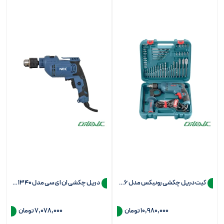
کیت دریل چکشی رونیکس مدل RS-0006
دریل چکشی ان ای سی مدل 1340 (13 میلی متر)
10,980,000
تومان
7,078,000
تومان