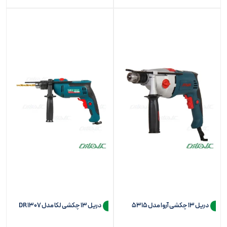
دریل 13 چکشی آروا مدل 5315
دریل 13 چکشی لکا مدل DR1307