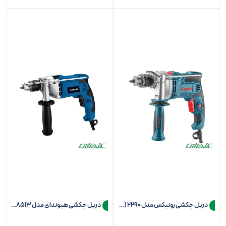
دریل چکشی رونیکس مدل 2290 (سه نظام 13)
دریل چکشی هیوندای مدل HP8513 (سه نظام 13)