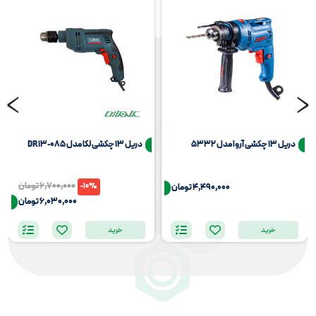
‹
›
دریل 13 چکشی آروا مدل 5332
دریل 13 چکشی لکا مدل DR13-085
6,700,000
تومان
-10%
4,490,000
تومان
6,030,000
تومان
خرید
خرید