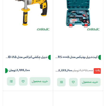
کیت دریل رونیکس مدل RS-0005 (54 پارچه)
دريل چکشی کنزاکس مدل KID-185 (سه نظام 13)
8,999,800
تومان
9,698,000
تومان
8,728,200
تومان
-10%
خرید محصول
خرید محصول