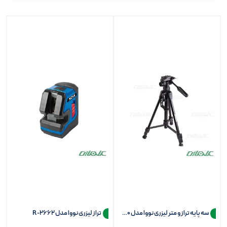
سه پایه تراز و متر لیزری نووا مدل 2670
تراز لیزری نووا مدل R-2662