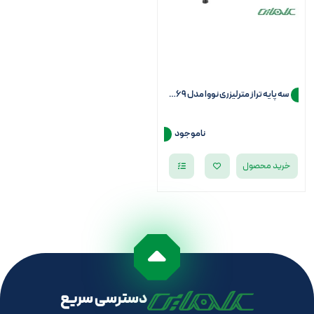
سه پایه تراز مترلیزری نووا مدل NTL 2669
ناموجود
خرید محصول
دسترسی سریع