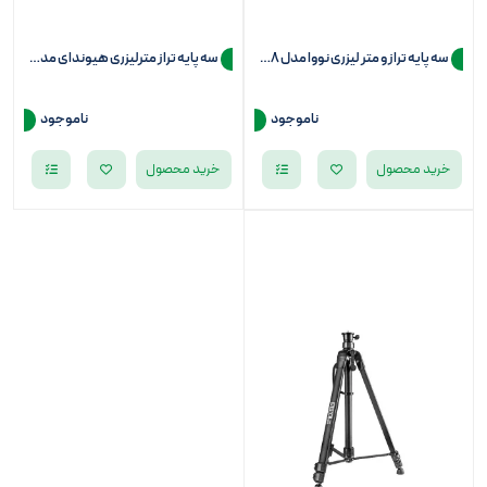
سه پایه تراز و متر لیزری نووا مدل NTL-2668
سه پایه تراز مترلیزری هیوندای مدل hp150
ناموجود
ناموجود
خرید محصول
خرید محصول