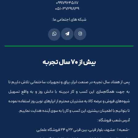
09917964587
051-37291839
شبکه های اجتماعی ما:
بیش از 70 سال تجربه
پس از هفتاد سال تجربه در صنعت ابزار، یراق و تجهیزات ساختمانی تلاش داریم تا
به جهت همگام‌سازی این کسب و کار دیرینه با دانش روز و به واقع تسهیل
شیوه‌های فروش و عرضه کالا به مشتریان محترم از ابزارهای نوین روز استفاده نموده
تا بتوانیم با اطمینان بیشتری، این کسب و کار را به سوی آینده هدایت نماییم.
آدرس شعب فروشگاه:
-شعبه 1 : مشهد، بلوار قرنی، بین قرنی 22 و 24 فروشگاه علمایی