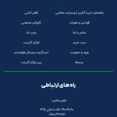
راهنمای خرید آنلاین از وبسایت علمایی
قفل کتابی
قوانین و مقررات
کارواش صنعتی
تماس با ما
پمپ باد
سبد خرید
لولای کابینت
ورود و عضویت
دستگیره دیجیتال هوشمند
برندها
پریز توکار کابینت
راه های ارتباطی
تلفن تماس:
051-91009080 داخلی 135
09100312812