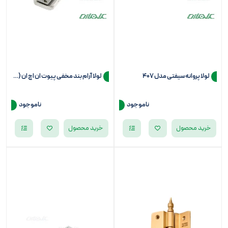
لولا پروانه سیفتی مدل 407
لولا آرام بند مخفی پیوت ان اچ ان (NHN) مدل PDC-105WRS
ناموجود
ناموجود
خرید محصول
خرید محصول