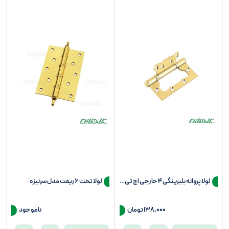
لولا پروانه بلبرینگی 4 خارجی اچ تی ان (HTN) مدل 7100
لولا تخت 6 ریفت مدل سرنیزه
138,000 تومان
ناموجود