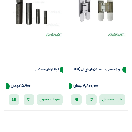
لولا مخفی سه بعدی ان اچ ان (NHN) مدل KCH-40
لولا تراش جوشی
4,800,000 تومان
15,900 تومان
خرید محصول
خرید محصول