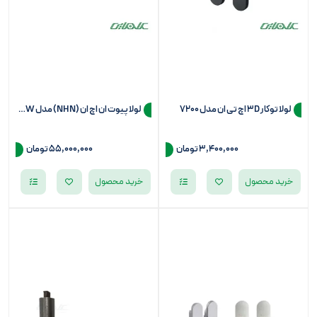
لولا توکار 3D اچ تی ان مدل 7200
لولا پیوت ان اچ ان (NHN) مدل PDC100W (استوپر درب)
3,400,000 تومان
55,000,000
تومان
خرید محصول
خرید محصول