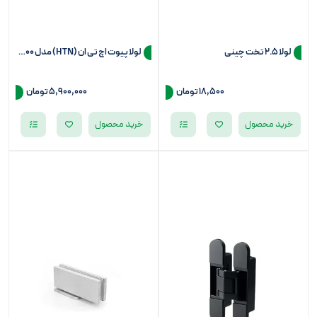
لولا 2.5 تخت چینی
لولا پیوت اچ تی ان (HTN) مدل HP2000
18,500
تومان
5,900,000
تومان
خرید محصول
خرید محصول