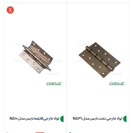
لولا خارجی تخت نایس مدل N531
لولا خارجی قابلمه نایس مدل N510