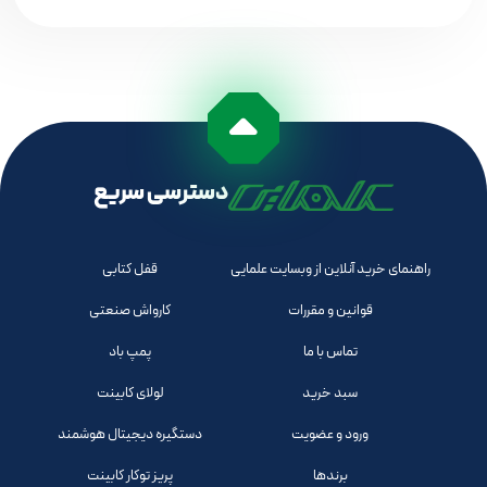
دسترسی سریع
راهنمای خرید آنلاین از وبسایت علمایی
قفل کتابی
قوانین و مقررات
کارواش صنعتی
تماس با ما
پمپ باد
سبد خرید
لولای کابینت
ورود و عضویت
دستگیره دیجیتال هوشمند
برندها
پریز توکار کابینت