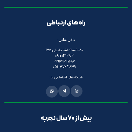
راه های ارتباطی
تلفن تماس:
051-91009080 داخلی 135
09100312812
09917964587
051-37291839
شبکه های اجتماعی ما:
بیش از 70 سال تجربه