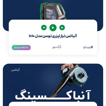
آنباکس تراز لیزری توسن مدل 1010
ویدئو
0 نفر
مشاهده ویدئو
آنباکس