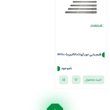
قلم بنايي جور آروا (1980نمره)-4270
ناموجود
خرید محصول