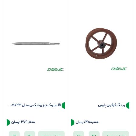
رینگ فرقون پارس
قلم نوک تیز رونیکس مدل RH-5023
480,000
تومان
279,800
تومان