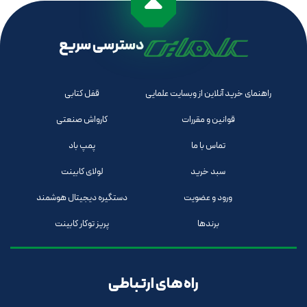
دسترسی سریع
راهنمای خرید آنلاین از وبسایت علمایی
قفل کتابی
قوانین و مقررات
کارواش صنعتی
تماس با ما
پمپ باد
سبد خرید
لولای کابینت
ورود و عضویت
دستگیره دیجیتال هوشمند
برندها
پریز توکار کابینت
راه های ارتباطی