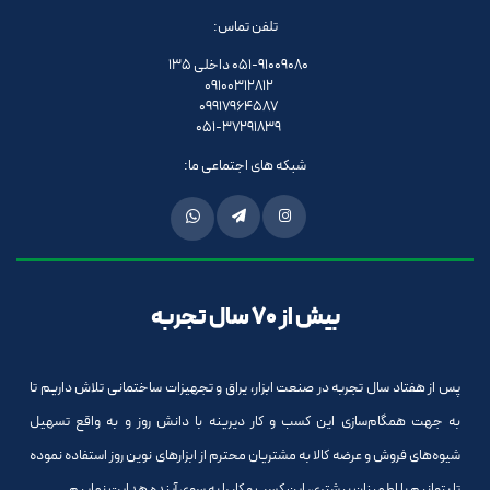
تلفن تماس:
051-91009080 داخلی 135
09100312812
09917964587
051-37291839
شبکه های اجتماعی ما:
بیش از 70 سال تجربه
پس از هفتاد سال تجربه در صنعت ابزار، یراق و تجهیزات ساختمانی تلاش داریم تا
به جهت همگام‌سازی این کسب و کار دیرینه با دانش روز و به واقع تسهیل
شیوه‌های فروش و عرضه کالا به مشتریان محترم از ابزارهای نوین روز استفاده نموده
تا بتوانیم با اطمینان بیشتری، این کسب و کار را به سوی آینده هدایت نماییم.