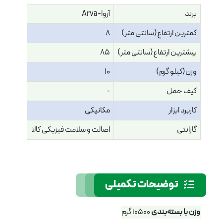
برند
آروا-Arva
کمترین ارتفاع(سانتی متر)
8
بیشترین ارتفاع(سانتی متر)
85
وزن(کیلو گرم)
10
کیف حمل
-
کاربرد ابزار
مکانیکی
گارانتی
اصالت و سلامت فیزیکی کالا
توضیحات تکمیلی
وزن با بسته‌بندی
10500 گرم