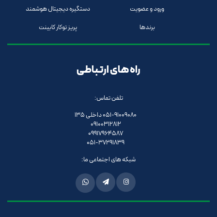
ورود و عضویت
دستگیره دیجیتال هوشمند
برندها
پریز توکار کابینت
راه های ارتباطی
تلفن تماس:
051-91009080 داخلی 135
09100312812
09917964587
051-37291839
شبکه های اجتماعی ما: