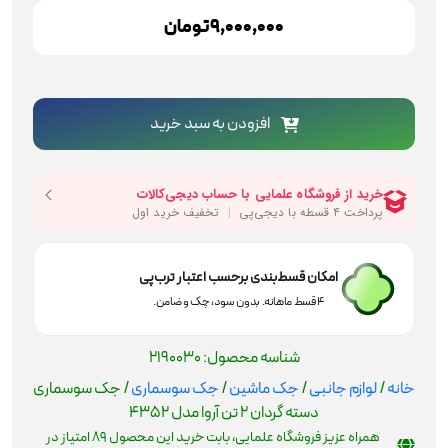
9,000,000
تومان
جک
سوسماری
افزودن به سبد خرید
دسته
گردان
2
تن
آروا
مدل
4352
امکان قسط‌بندی برحسب اعتبار ترب‌پی
عدد
۴ قسط ماهانه. بدون سود، چک و ضامن.
شناسه محصول:
2190030
خانه
/
لوازم جانبی
/
جک ماشین
/
جک سوسماری
/ جک سوسماری
دسته گردان 2 تن آروا مدل 4352
همراه عزیز فروشگاه علمایی، بابت خرید این محصول
89
امتیاز در