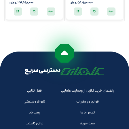
59,980,000
تومان
34,998,000
تومان
خرید
خرید
دسترسی سریع
راهنمای خرید آنلاین از وبسایت علمایی
قفل کتابی
قوانین و مقررات
کارواش صنعتی
تماس با ما
پمپ باد
سبد خرید
لولای کابینت