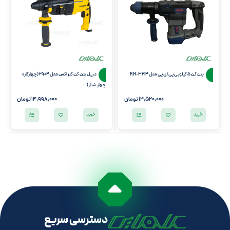
بتن کن 5 کیلویی پی ای پی مدل RH-3214
دریل بتن کن کنزاکس مدل 2904 (چهارکاره
چهار شیار )
14,520,000
تومان
14,998,000
تومان
خرید
خرید
دسترسی سریع