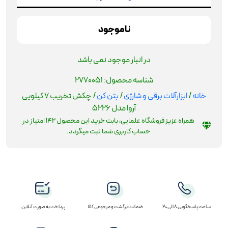
ناموجود
در انبار موجود نمی باشد
شناسه محصول:
2770051
خانه
/
ابزارآلات برقی و شارژی
/
بتن کن
/ چکش تخريب 7 کيلويی
آروا مدل 5226
همراه عزیز فروشگاه علمایی، بابت خرید این محصول
142
امتیاز در
حساب کاربری شما ثبت میگردد.
ساعت پاسخگویی 8 الی 20
ضمانت برگشت و مرجوعی کالا
پرداخت به صورت آنلاین