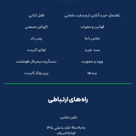
راهنمای خرید آنلاین از وبسایت علمایی
قفل کتابی
قوانین و مقررات
کارواش صنعتی
تماس با ما
پمپ باد
سبد خرید
لولای کابینت
ورود و عضویت
دستگیره دیجیتال هوشمند
برندها
پریز توکار کابینت
راه های ارتباطی
تلفن تماس:
051-91009080 داخلی 135
09100312812