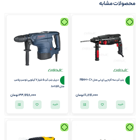
محصولات مشابه
بتن کن سه کاره پی ای تی مدل PBH26-C6
دریل بتن کن 5 شیار 7 کیلویی توسن پلاس
مدل 8065H
11,891,000
تومان
44,998,000
تومان
خرید
خرید