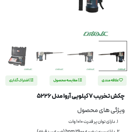
علاقه مندی
مقایسه محصول
اشتراک گذاری
چکش تخريب 7 کيلويی آروا مدل 5226
ویژگی های محصول
دارای توان پر قدرت 1010 وات
دارای سرعت ضربه 2900 bpm (ضربه بر دقیقه)