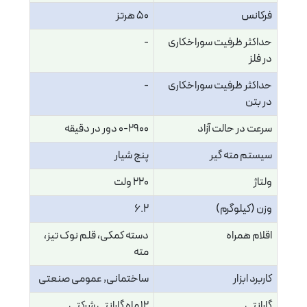
فرکانس
50 هرتز
حداکثر ظرفیت سوراخکاری
-
در فلز
حداکثر ظرفیت سوراخکاری
-
در بتن
سرعت در حالت آزاد
0-2900 دور در دقیقه
سیستم مته گیر
پنج شیار
ولتاژ
220 ولت
وزن (کیلوگرم)
6.2
اقلام همراه
دسته کمکی، قلم نوک تیز،
مته
کاربرد ابزار
ساختمانی, عمومی صنعتی
گارانتی
12 ماه گارانتی شرکتی