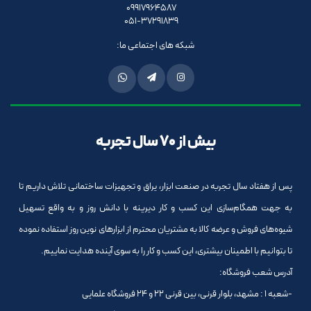
09917964587
051-37291839
شبکه های اجتماعی ما:
بیش از 70 سال تجربه
پس از هفتاد سال تجربه در صنعت ابزار، یراق و تجهیزات ساختمانی تلاش داریم تا
به جهت همگام‌سازی این کسب و کار دیرینه با دانش روز و به واقع تسهیل
شیوه‌های فروش و عرضه کالا به مشتریان محترم از ابزارهای نوین روز استفاده نموده
تا بتوانیم با اطمینان بیشتری، این کسب و کار را به سوی آینده هدایت نماییم.
آدرس شعب فروشگاه:
-شعبه 1 : مشهد، بلوار قرنی، بین قرنی 22 و 24 فروشگاه علمایی