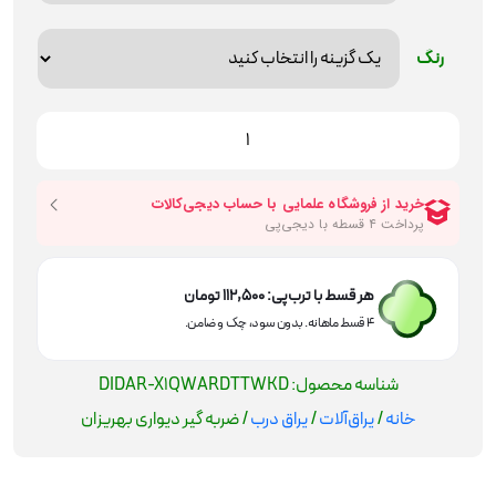
رنگ
ضربه
گیر
دیواری
بهریزان
عدد
هر قسط با ترب‌پی:
112,500
تومان
۴ قسط ماهانه. بدون سود، چک و ضامن.
شناسه محصول:
DIDAR-X1QWARDTTWKD
خانه
/
یراق‌آلات
/
یراق درب
/ ضربه گیر دیواری بهریزان