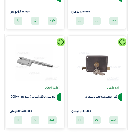
960,000
تومان
1,600,000
تومان
خرید
خرید
قفل حیاطی سپه کلید کامپیوتری
آرام بند درب (فنر کمپرسی) سارو مدل DCO401
1,000,000
تومان
16,500,000
تومان
خرید
خرید