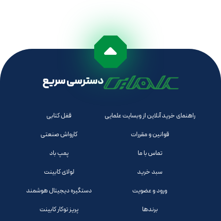
دسترسی سریع
راهنمای خرید آنلاین از وبسایت علمایی
قفل کتابی
قوانین و مقررات
کارواش صنعتی
تماس با ما
پمپ باد
سبد خرید
لولای کابینت
ورود و عضویت
دستگیره دیجیتال هوشمند
برندها
پریز توکار کابینت