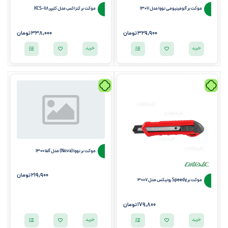
موکت بر آلومینیومی نووا مدل 1307
موکت بر کنزاکس مدل کلیپر KCS-118
329,900
تومان
338,000
تومان
خرید
خرید
موکت بر نووا (Nova) مدل آلفا 1300
219,900
تومان
موکت بر Speedy رونیکس مدل 3007
179,800
تومان
خرید
خرید