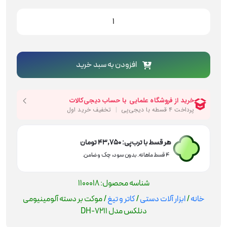
موکت
بر
دسته
آلومینیومی
دنلکس
افزودن به سبد خرید
مدل
DH-
7211
عدد
هر قسط با ترب‌پی:
43,750
تومان
۴ قسط ماهانه. بدون سود، چک و ضامن.
شناسه محصول:
1100018
خانه
/
ابزار آلات دستی
/
کاتر و تیغ
/ موکت بر دسته آلومینیومی
دنلکس مدل DH-7211