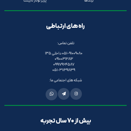
برندها
پریز توکار کابینت
راه های ارتباطی
تلفن تماس:
051-91009080 داخلی 135
09100312812
09917964587
051-37291839
شبکه های اجتماعی ما:
بیش از 70 سال تجربه