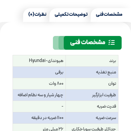
مشخصات فنی
توضیحات تکمیلی
نظرات (0)
مشخصات فنی
برند
هیوندای-Hyundai
منبع تغذیه
برقی
توان
800 وات
ظرفیت ابزارگیر
چهار شیار و سه نظام اضافه
قدرت ضربه
-
سرعت ضربه
1100 ضربه در دقیقه
حداکثر ظرفیت سوراخکاری
26 میلی متر