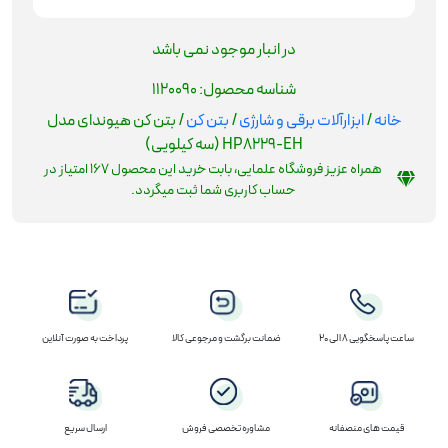
در انبار موجود نمی باشد
شناسه محصول:
1120090
خانه
/
ابزارآلات برقی و شارژی
/
بتن کن
/ بتن کن هیوندای مدل
HP8229-EH (سه کیلویی)
همراه عزیز فروشگاه علمایی، بابت خرید این محصول
167
امتیاز در
حساب کاربری شما ثبت میگردد.
ساعت پاسخگویی 8 الی 20
ضمانت برگشت و مرجوعی کالا
پرداخت به صورت آنلاین
قیمت های منصفانه
مشاوره تخصصی فروش
ارسال سریع