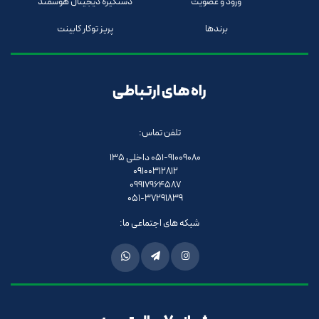
ورود و عضویت
دستگیره دیجیتال هوشمند
برندها
پریز توکار کابینت
راه های ارتباطی
تلفن تماس:
051-91009080 داخلی 135
09100312812
09917964587
051-37291839
شبکه های اجتماعی ما: