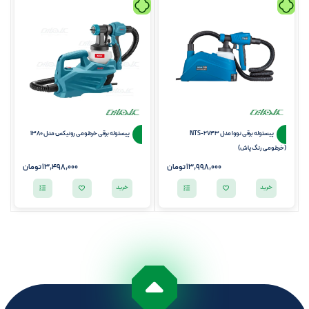
پیستوله برقی نووا مدل NTS-2743
پیستوله برقی خرطومی رونیکس مدل 1380
(خرطومی رنگ پاش)
13,998,000
تومان
13,498,000
تومان
خرید
خرید