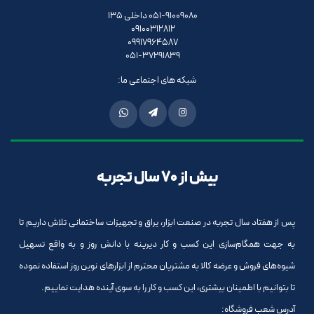
051-91009080 داخلی 135
09100312812
09917964587
051-37291839
شبکه های اجتماعی ما:
بیش از 70 سال تجربه
پس از هفتاد سال تجربه در صنعت ابزار، یراق و تجهیزات ساختمانی تلاش داریم تا
به جهت همگام‌سازی این کسب و کار دیرینه با دانش روز و به واقع تسهیل
شیوه‌های فروش و عرضه کالا به مشتریان محترم از ابزارهای نوین روز استفاده نموده
تا بتوانیم با اطمینان بیشتری، این کسب و کار را به سوی آینده هدایت نماییم.
آدرس شعب فروشگاه: