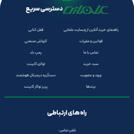
دسترسی سریع
راهنمای خرید آنلاین از وبسایت علمایی
قفل کتابی
قوانین و مقررات
کارواش صنعتی
تماس با ما
پمپ باد
سبد خرید
لولای کابینت
ورود و عضویت
دستگیره دیجیتال هوشمند
برندها
پریز توکار کابینت
راه های ارتباطی
تلفن تماس: