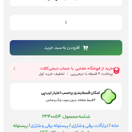
پیستوله
برقی
کنزاکس
مدل
KSG-
افزودن به سبد خرید
2400
عدد
امکان قسط‌بندی برحسب اعتبار ترب‌پی
۴ قسط ماهانه. بدون سود، چک و ضامن.
شناسه محصول:
2340054
خانه
/
ابزارآلات برقی و شارژی
/
پیستوله برقی و شارژی
/ پیستوله