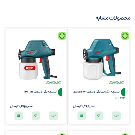
محصولات مشابه
پیستوله رنگ پاش برقی رونیکس 130 وات مدل
پیستوله برقی رونیکس مدل 1311
RH-1313
6,698,000
تومان
6,498,000
تومان
خرید
خرید