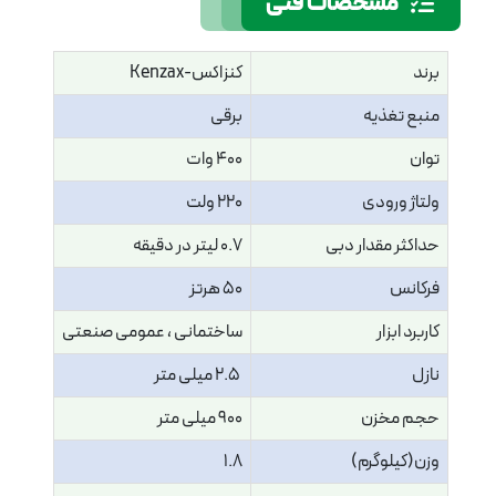
مشخصات فنی
برند
کنزاکس-Kenzax
منبع تغذیه
برقی
توان
400 وات
ولتاژ ورودی
220 ولت
حداکثر مقدار دبی
0.7 لیتر در دقیقه
فرکانس
50 هرتز
کاربرد ابزار
ساختمانی ، عمومی صنعتی
نازل
2.5 میلی متر
حجم مخزن
900 میلی متر
وزن(کیلوگرم)
1.8