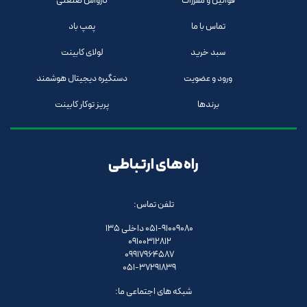
قوانین و مقررات
کارواش صنعتی
تماس با ما
پمپ باد
سبد خرید
لولای کابینت
ورود و عضویت
دستگیره دیجیتال هوشمند
برندها
پریز توکار کابینت
راه های ارتباطی
تلفن تماس:
051-91009080 داخلی 135
09100312812
09917964587
051-37291839
شبکه های اجتماعی ما: