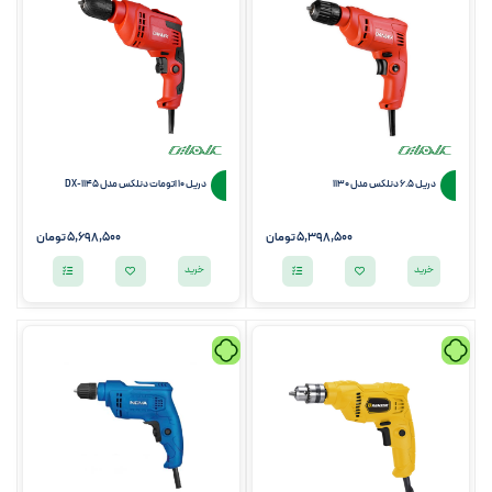
دریل 6.5 دنلکس مدل 1130
دریل 10 اتومات دنلکس مدل DX-1145
5,398,500
تومان
5,698,500
تومان
خرید
خرید