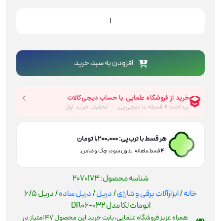
دریل
6/5
اتومات
لکا
مدل
افزودن به سبد خرید
DR06-
032
عدد
هر قسط با ترب‌پی:
1,200,000
تومان
۴ قسط ماهانه. بدون سود، چک و ضامن.
شناسه محصول:
2070173
خانه
/
ابزارآلات برقی و شارژی
/
دریل
/
دریل ساده
/ دریل 6/5
اتومات لکا مدل DR06-032
همراه عزیز فروشگاه علمایی، بابت خرید این محصول
47
امتیاز در