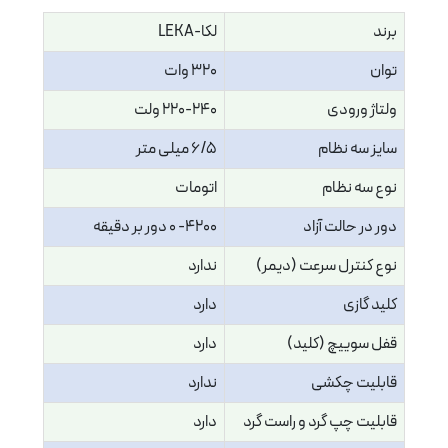
برند
لکا-LEKA
توان
320 وات
ولتاژ ورودی
220-240 ولت
سایز سه نظام
6/5 میلی متر
نوع سه نظام
اتومات
دور در حالت آزاد
4200- 0 دور بر دقیقه
نوع کنترل سرعت (دیمر)
ندارد
کلید گازی
دارد
قفل سوییچ (کلید)
دارد
قابلیت چکشی
ندارد
قابلیت چپ گرد و راست گرد
دارد