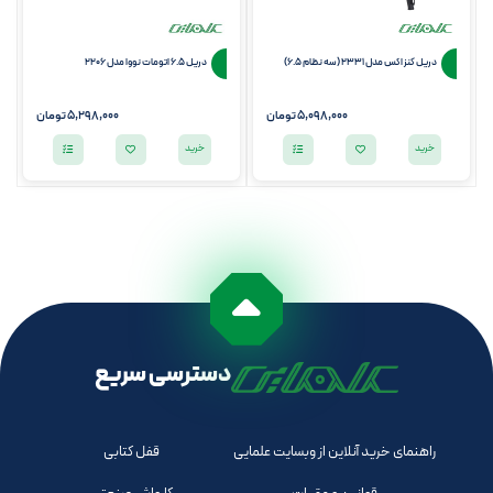
دریل کنزاکس مدل 2331 (سه نظام 6.5)
دریل 6.5 اتومات نووا مدل 2206
5,098,000
تومان
5,298,000
تومان
خرید
خرید
دسترسی سریع
راهنمای خرید آنلاین از وبسایت علمایی
قفل کتابی