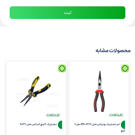
محصولات مشابه
انبر دم باریک رونیکس مدل RH-1366 سایز 6
دم باریک 6 اینچ کنزاکس مدل 9036
اینچ