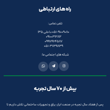
راه های ارتباطی
تلفن تماس:
051-91009080 داخلی 135
09100312812
09917964587
051-37291839
شبکه های اجتماعی ما:
بیش از 70 سال تجربه
پس از هفتاد سال تجربه در صنعت ابزار، یراق و تجهیزات ساختمانی تلاش داریم تا