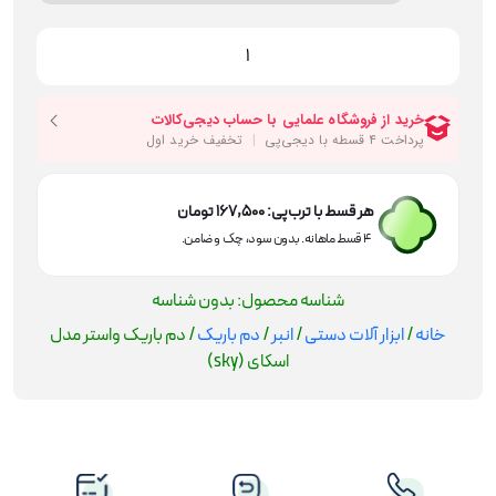
دم
باریک
واستر
مدل
اسکای
(sky)
عدد
هر قسط با ترب‌پی:
167,500
تومان
۴ قسط ماهانه. بدون سود، چک و ضامن.
شناسه محصول:
بدون شناسه
خانه
/
ابزار آلات دستی
/
انبر
/
دم باریک
/ دم باریک واستر مدل
اسکای (sky)