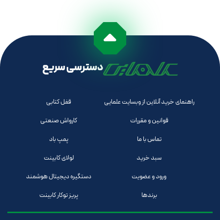
دسترسی سریع
راهنمای خرید آنلاین از وبسایت علمایی
قفل کتابی
قوانین و مقررات
کارواش صنعتی
تماس با ما
پمپ باد
سبد خرید
لولای کابینت
ورود و عضویت
دستگیره دیجیتال هوشمند
برندها
پریز توکار کابینت