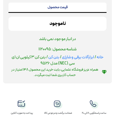
قیمت محصول
ناموجود
در انبار موجود نمی باشد
شناسه محصول:
1120095
خانه
/
ابزارآلات برقی و شارژی
/
بتن کن
/ بتن کن 3 کیلویی ان ای
سی (NEC) مدل 9526
همراه عزیز فروشگاه علمایی، بابت خرید این محصول
148
امتیاز در
حساب کاربری شما ثبت میگردد.
ساعت پاسخگویی 8 الی 20
ضمانت برگشت و مرجوعی کالا
پرداخت به صورت آنلاین