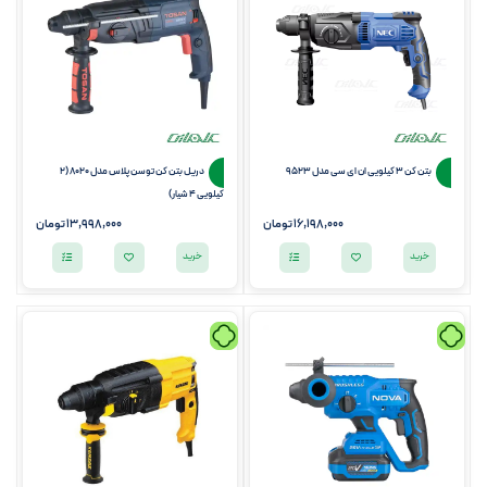
بتن کن 3 کیلویی ان ای سی مدل 9523
دریل بتن کن توسن پلاس مدل 8020 (2
کیلویی 4 شیار)
16,198,000
تومان
13,998,000
تومان
خرید
خرید