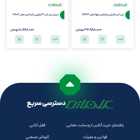
بتن کن شارژی براشلس نووا مدل 7733
دریل بتن کن 3 کیلویی کنزاکس مدل 2903
34,998,000
تومان
10,998,000
تومان
خرید
خرید
دسترسی سریع
راهنمای خرید آنلاین از وبسایت علمایی
قفل کتابی
قوانین و مقررات
کارواش صنعتی