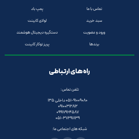
تماس با ما
پمپ باد
سبد خرید
لولای کابینت
ورود و عضویت
دستگیره دیجیتال هوشمند
برندها
پریز توکار کابینت
راه های ارتباطی
تلفن تماس:
051-91009080 داخلی 135
09100312812
09917964587
051-37291839
شبکه های اجتماعی ما: