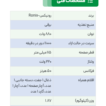
مشخصات فنی
برند
رونیکس-Ronix
منبع تغذیه
برقی
توان
880 وات
سرعت در حالت ازاد
11000 دور در دقیقه
قطر صفحه
115 میلی متر
ولتاژ
220 ولت
فرکانس
50 هرتز
اقلام همراه
ذغال 1 جفت، دسته جانبی 1
عدد، آچار صفحه 1 عدد، آچار 1
عدد، گارد 1 عدد
وزن(کیلوگرم)
1.87