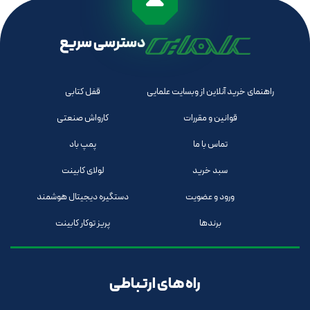
دسترسی سریع
راهنمای خرید آنلاین از وبسایت علمایی
قفل کتابی
قوانین و مقررات
کارواش صنعتی
تماس با ما
پمپ باد
سبد خرید
لولای کابینت
ورود و عضویت
دستگیره دیجیتال هوشمند
برندها
پریز توکار کابینت
راه های ارتباطی