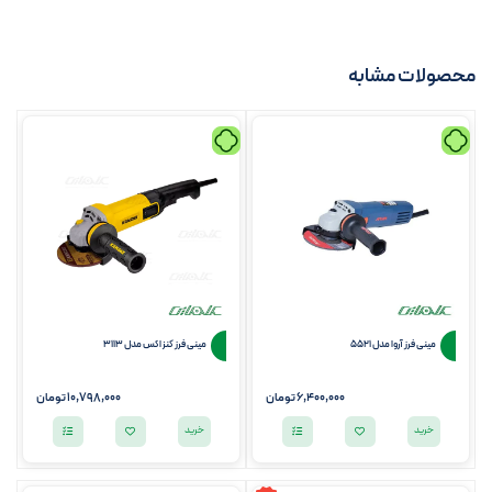
محصولات مشابه
مينی فرز آروا مدل 5521
مینی فرز کنزاکس مدل 3113
6,400,000
تومان
10,798,000
تومان
خرید
خرید