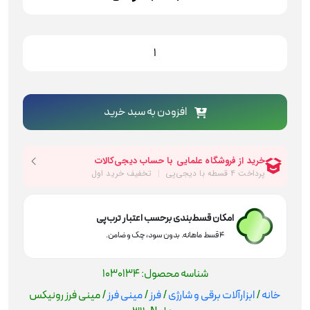
مینی
فرز
رونیکس
مدل
3110N
افزودن به سبد خرید
عدد
امکان قسط‌بندی برحسب اعتبار ترب‌پی
۴ قسط ماهانه. بدون سود، چک و ضامن.
شناسه محصول:
1030134
خانه
/
ابزارآلات برقی و شارژی
/
فرز
/
مینی فرز
/ مینی فرز رونیکس