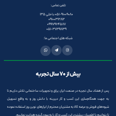
تلفن تماس:
051-91009080 داخلی 135
09100312812
09917964587
051-37291839
شبکه های اجتماعی ما:
بیش از 70 سال تجربه
پس از هفتاد سال تجربه در صنعت ابزار، یراق و تجهیزات ساختمانی تلاش داریم تا
به جهت همگام‌سازی این کسب و کار دیرینه با دانش روز و به واقع تسهیل
شیوه‌های فروش و عرضه کالا به مشتریان محترم از ابزارهای نوین روز استفاده نموده
تا بتوانیم با اطمینان بیشتری، این کسب و کار را به سوی آینده هدایت نماییم.