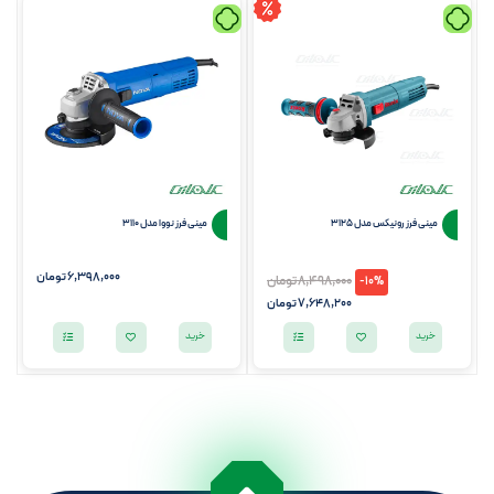
مینی فرز رونیکس مدل 3125
مینی فرز نووا مدل 3110
6,398,000
تومان
8,498,000
تومان
-10%
7,648,200
تومان
خرید
خرید