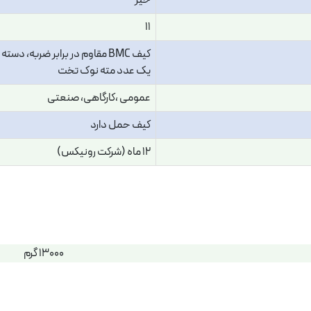
خیر
11
کیف BMC مقاوم در برابر ضربه،
یک عدد مته نوک تخت
عمومی ،کارگاهی، صنعتی
کیف حمل دارد
12 ماه (شرکت رونیکس)
13000 گرم