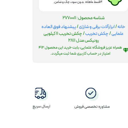
۴ قسط ماهانه. بدون سود، چک و ضامن.
شناسه محصول:
2770011
خانه
/
ابزارآلات برقی و شارژی
/
پیشنهاد فوق العاده
علمایی
/
چکش تخریب
/ چکش تخریب 11 کیلویی
رونیکس مدل 2811
همراه عزیز فروشگاه علمایی، بابت خرید این محصول
412
امتیاز در حساب کاربری شما ثبت میگردد.
ارسال سریع
مشاوره تخصصی فروش