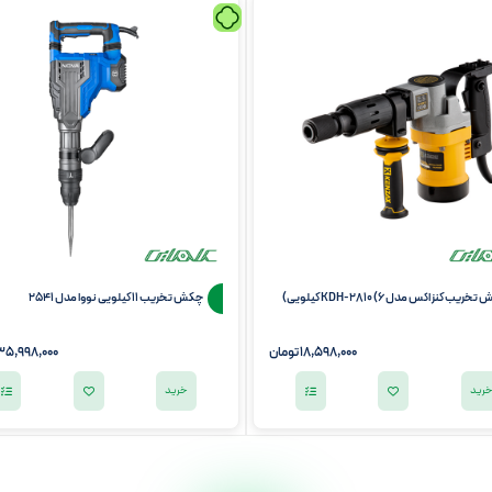
ریب کنزاکس مدل KDH-2810 (6 کیلویی)
چکش تخریب 11 کیلویی نووا مدل 2541
18,598,000
تومان
35,998,000
رید
خرید