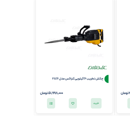
چکش تخریب 16 کیلویی کنزاکس مدل 2816
تومان
51,998,000
تومان
خرید