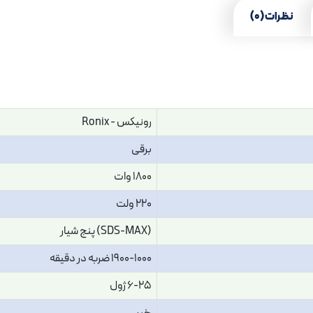
نظرات (0)
رونیکس - Ronix
برقی
1800 وات
220 ولت
(SDS-MAX) پنج شیار
1900-1000 ضربه در دقیقه
6-25 ژول