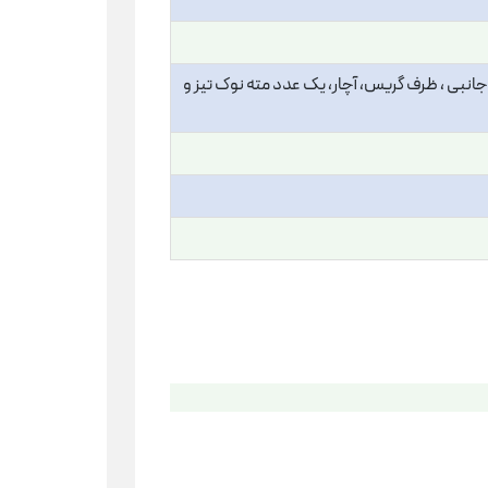
 دسته جانبی ، ظرف گریس، آچار، یک عدد مته نوک تیز و