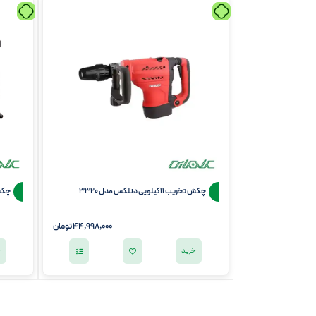
چکش تخریب 11 کیلویی دنلکس مدل 3320
چکش تخ
44,998,000
تومان
خرید
خ