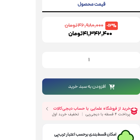
قیمت محصول
46,980,000
تومان
-12%
41,342,400
تومان
کش
خریب
1
یلویی
ونیکس
افزودن به سبد خرید
دل
281
دد
امکان قسط‌بندی برحسب اعتبار ترب‌پی