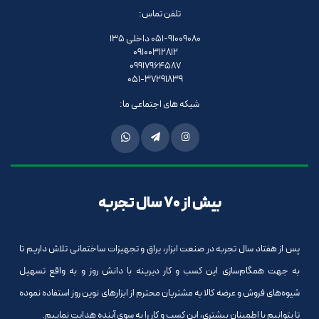
تلفن تماس:
051-91009080 داخلی 135
09100312812
09917964587
051-37291839
شبکه های اجتماعی ما:
بیش از 70 سال تجربه
پس از هفتاد سال تجربه در صنعت ابزار، یراق و تجهیزات ساختمانی تلاش داریم تا
به جهت همگام‌سازی این کسب و کار دیرینه با دانش روز و به واقع تسهیل
شیوه‌های فروش و عرضه کالا به مشتریان محترم از ابزارهای نوین روز استفاده نموده
تا بتوانیم با اطمینان بیشتری، این کسب و کار را به سوی آینده هدایت نماییم.