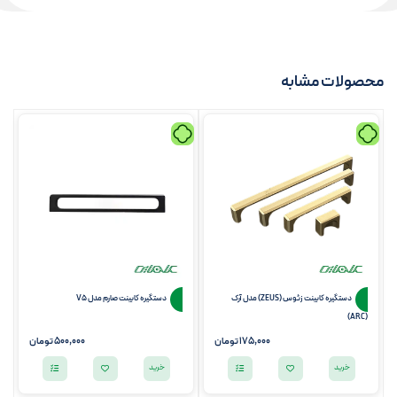
محصولات مشابه
دستگیره کابینت زئوس (ZEUS) مدل آرک
دستگیره کابینت صارم مدل V5
(ARC)
175,000 تومان
500,000 تومان
خرید
خرید