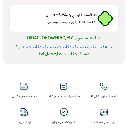
هر قسط با ترب‌پی:
38,750
تومان
۴ قسط ماهانه. بدون سود، چک و ضامن.
شناسه محصول:
DIDAR-OKQWNL9DJEIY
خانه
/
دستگیره
/
دستگیره کابینت
/
دستگیره کابینت مدرن
/
دستگیره کابینت صارم مدل 201
ساعت پاسخگویی 8 الی 20
ضمانت برگشت و مرجوعی کالا
پرداخت به صورت آنلاین
قیمت های منصفانه
مشاوره تخصصی فروش
ارسال سریع