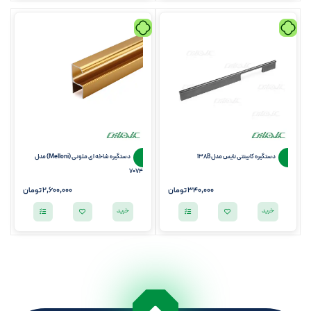
دستگیره کابینتی نایس مدل 138B
دستگیره شاخه ای ملونی (Melloni) مدل
7074
340,000 تومان
2,600,000 تومان
خرید
خرید