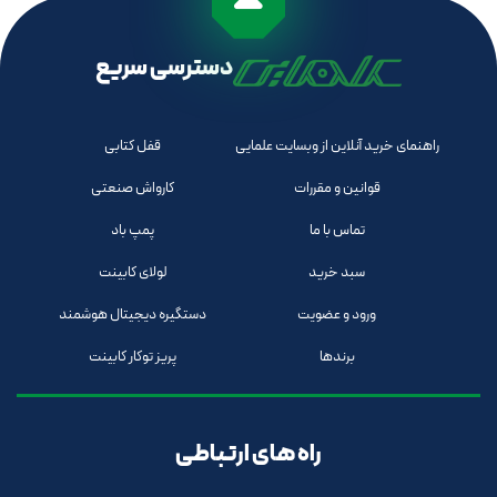
دسترسی سریع
راهنمای خرید آنلاین از وبسایت علمایی
قفل کتابی
قوانین و مقررات
کارواش صنعتی
تماس با ما
پمپ باد
سبد خرید
لولای کابینت
ورود و عضویت
دستگیره دیجیتال هوشمند
برندها
پریز توکار کابینت
راه های ارتباطی