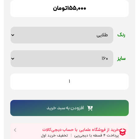
155,000 تومان
رنگ
سایز
دستگیره
کابینت
صارم
مدل
201
افزودن به سبد خرید
عدد