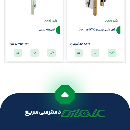
قفل مگنتی اچ تی ان (HTN) مدل 550
قفل 6/5 باتیس
1,500,000 تومان
350,000 تومان
خرید
خرید
دسترسی سریع