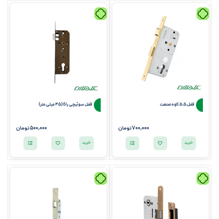
قفل 5.5 کاوه صنعت
قفل سوئیچی راگا (45 میلی متر)
700,000 تومان
500,000
تومان
خرید
خرید