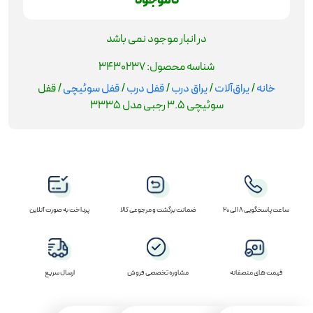
ناموجود
در انبار موجود نمی باشد
شناسه محصول:
3430237
خانه
/
یراق‌آلات
/
یراق درب
/
قفل درب
/
قفل سوئیچی
/ قفل
سوئیچی 3.5 رجبی مدل 3335
ساعت پاسخگویی 8 الی 20
ضمانت برگشت و مرجوعی کالا
پرداخت به صورت آنلاین
قیمت های منصفانه
مشاوره تخصصی فروش
ارسال سریع