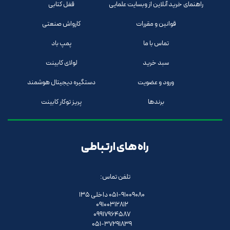
راهنمای خرید آنلاین از وبسایت علمایی
قفل کتابی
قوانین و مقررات
کارواش صنعتی
تماس با ما
پمپ باد
سبد خرید
لولای کابینت
ورود و عضویت
دستگیره دیجیتال هوشمند
برندها
پریز توکار کابینت
راه های ارتباطی
تلفن تماس:
051-91009080 داخلی 135
09100312812
09917964587
051-37291839