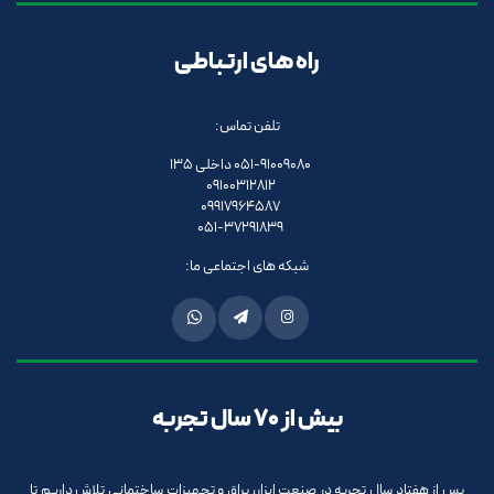
راه های ارتباطی
تلفن تماس:
051-91009080 داخلی 135
09100312812
09917964587
051-37291839
شبکه های اجتماعی ما:
بیش از 70 سال تجربه
پس از هفتاد سال تجربه در صنعت ابزار، یراق و تجهیزات ساختمانی تلاش داریم تا