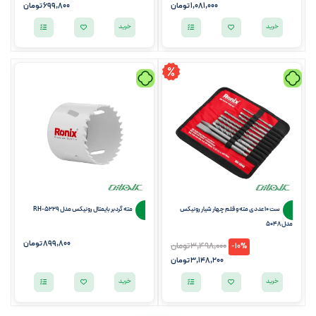
1,081,000
تومان
699,800
تومان
خرید
خرید
ست 10 عددی مته و قلم چهار شیار رونیکس
مته گردبر بایمتال رونیکس مدل RH-5229
مدل 5048
899,800
تومان
3,498,000
تومان
-10%
3,148,200
تومان
خرید
خرید