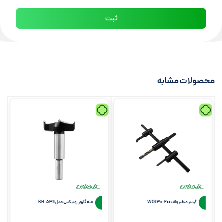
محصولات مشابه
گردبر متغیر ولف WOL30-200
مته گازور رونیکس مدل RH-5311