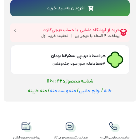
افزودن به سبد خرید
هر قسط با ترب‌پی:
102,500
تومان
۴ قسط ماهانه. بدون سود، چک و ضامن.
شناسه محصول:
1160042
خانه
/
لوازم جانبی
/
مته و ست مته
/ مته خزینه
ساعت پاسخگویی 8 الی 20
ضمانت برگشت و مرجوعی کالا
پرداخت به صورت آنلاین