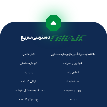
دسترسی سریع
راهنمای خرید آنلاین از وبسایت علمایی
قفل کتابی
قوانین و مقررات
کارواش صنعتی
تماس با ما
پمپ باد
سبد خرید
لولای کابینت
ورود و عضویت
دستگیره دیجیتال هوشمند
برندها
پریز توکار کابینت