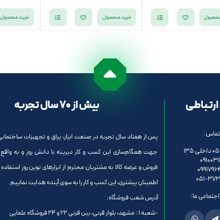
محصول
خرید محصول
خرید محصول
ارتباطی
بیش از 70 سال تجربه
تماس:
پس از هفتاد سال تجربه در صنعت ابزار، یراق و تجهیزات ساختمانی 
ی 135
جهت همگام‌سازی این کسب و کار دیرینه با دانش روز و به واقع
0910031
فروش و عرضه کالا به مشتریان محترم از ابزارهای نوین روز استفاده ن
0991796
051-372
اطمینان بیشتری، این کسب و کار را به سوی آینده هدایت نماییم.
جتماعی ما:
آدرس شعب فروشگاه:
-شعبه 1 : مشهد، بلوار قرنی، بین قرنی 22 و 24 فروشگاه علمایی