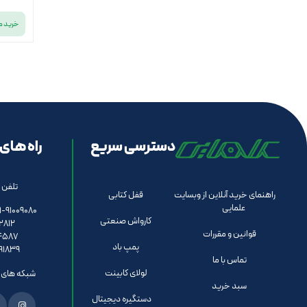
خرید 
دسترسی سریع
راه های 
تلفن 
راهنمای خرید آنلاین از وبسایت
قفل کتابی
علمایی
051-91009080 داخل
کارواش صنعتی
2812
قوانین و مقررات
4587
پمپ باد
91839
تماس با ما
لولای کابینت
شبکه های ا
سبد خرید
دستگیره دیجیتال