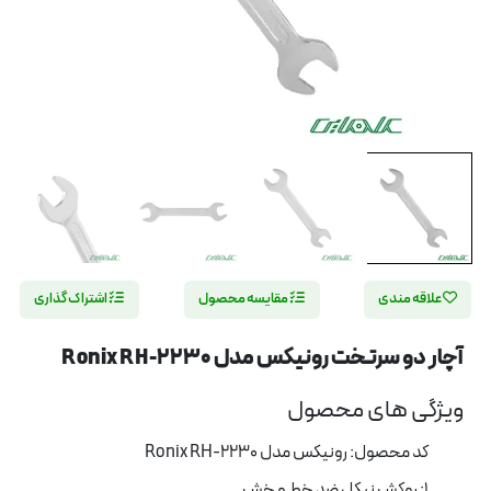
علاقه مندی
مقایسه محصول
اشتراک گذاری
آچار دو سرتخت رونیکس مدل Ronix RH-2230
ویژگی های محصول
کد محصول: رونیکس مدل Ronix RH-2230
1: روکش نیکل ضد خط و خش