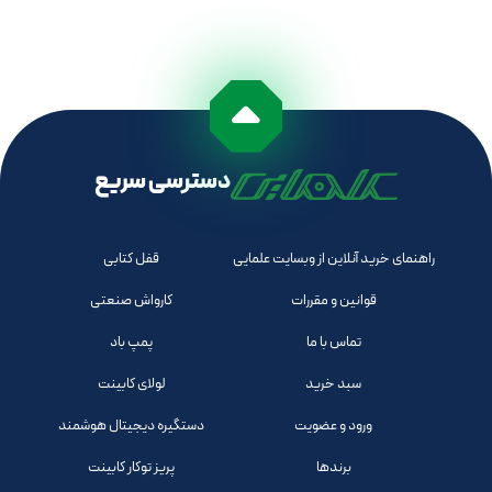
دسترسی سریع
راهنمای خرید آنلاین از وبسایت علمایی
قفل کتابی
قوانین و مقررات
کارواش صنعتی
تماس با ما
پمپ باد
سبد خرید
لولای کابینت
ورود و عضویت
دستگیره دیجیتال هوشمند
برندها
پریز توکار کابینت