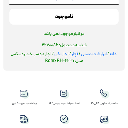
ناموجود
در انبار موجود نمی باشد
شناسه محصول:
2670086
خانه
/
ابزار آلات دستی
/
آچار
/
آچار تکی
/ آچار دو سرتخت رونیکس
مدل Ronix RH-2230
ساعت پاسخگویی 8 الی 20
ضمانت برگشت و مرجوعی کالا
پرداخت به صورت آنلاین