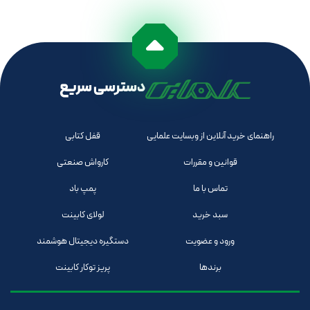
دسترسی سریع
راهنمای خرید آنلاین از وبسایت علمایی
قفل کتابی
قوانین و مقررات
کارواش صنعتی
تماس با ما
پمپ باد
سبد خرید
لولای کابینت
ورود و عضویت
دستگیره دیجیتال هوشمند
برندها
پریز توکار کابینت