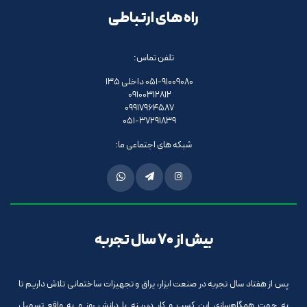
راه های ارتباطی
تلفن تماس:
051-91009080 داخلی 135
09100312812
09917964587
051-37291839
شبکه های اجتماعی ما:
بیش از 70 سال تجربه
پس از هفتاد سال تجربه در صنعت ابزار، یراق و تجهیزات ساختمانی تلاش داریم تا
به جهت همگام‌سازی این کسب و کار دیرینه با دانش روز و به واقع تسهیل