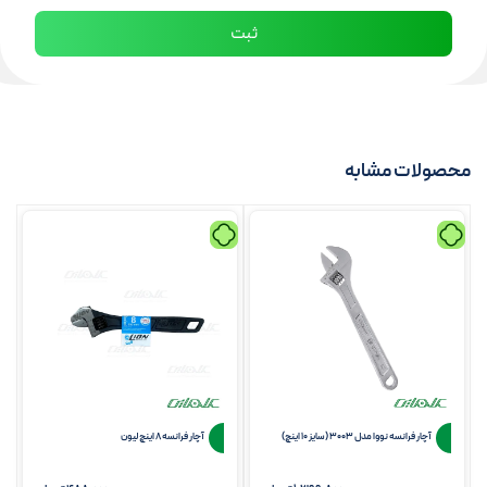
محصولات مشابه
آچار فرانسه نووا مدل 3003 (سایز 10 اینچ)
آچار فرانسه 8 اینچ لیون