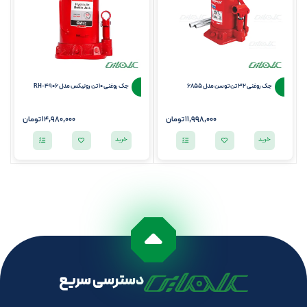
جک روغنی 32 تن توسن مدل 6855
جک روغنی 10 تن رونیکس مدل RH-4906
11,998,000
تومان
14,980,000
تومان
خرید
خرید
دسترسی سریع