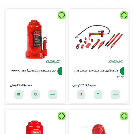
جک صافکاری هیدرولیک 4 تن رونیکس مدل
جک روغنی هيدروليک 15 تن آروا مدل 4334
4944
24,980,000
تومان
7,590,000
تومان
خرید
خرید