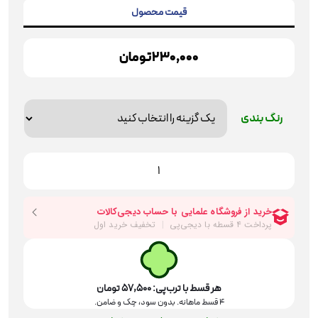
قیمت محصول
230,000 تومان
رنگ بندی
زیر
سری
لوله
16
بیضی
کاور
دار
ملونی
مدل
هر قسط با ترب‌پی:
57,500
تومان
۴ قسط ماهانه. بدون سود، چک و ضامن.
6014