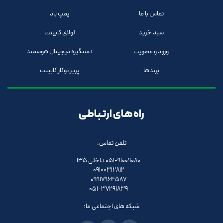
تماس با ما
پمپ باد
سبد خرید
لولای کابینت
ورود و عضویت
دستگیره دیجیتال هوشمند
برندها
پریز توکار کابینت
راه های ارتباطی
تلفن تماس:
051-91009080 داخلی 135
09100312812
09917964587
051-37291839
شبکه های اجتماعی ما: