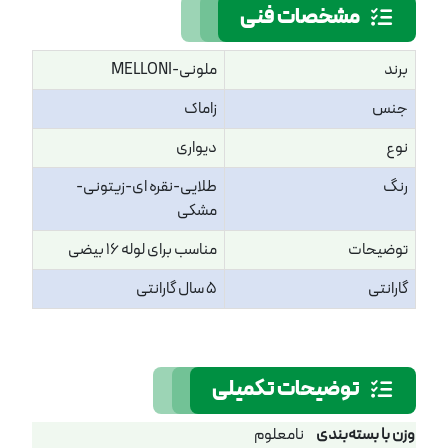
مشخصات فنی
برند
ملونی-MELLONI
جنس
زاماک
نوع
دیواری
رنگ
طلایی-نقره ای-زیتونی-
مشکی
توضیحات
مناسب برای لوله 16 بیضی
گارانتی
5 سال گارانتی
توضیحات تکمیلی
وزن با بسته‌بندی
نامعلوم