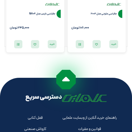
جالباسی ملونی مدل 2002
جالباسی نایس مدل NH04
106,000 تومان
245,000 تومان
خرید
خرید
دسترسی سریع
راهنمای خرید آنلاین از وبسایت علمایی
قفل کتابی
قوانین و مقررات
کارواش صنعتی