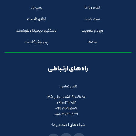
تماس با ما
پمپ باد
سبد خرید
لولای کابینت
ورود و عضویت
دستگیره دیجیتال هوشمند
برندها
پریز توکار کابینت
راه های ارتباطی
تلفن تماس:
051-91009080 داخلی 135
09100312812
09917964587
051-37291839
شبکه های اجتماعی ما: