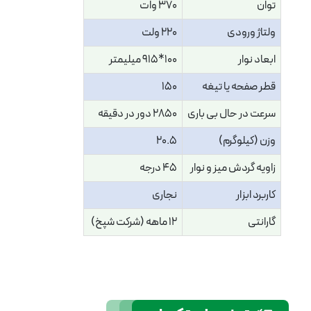
توان
370 وات
ولتاژ ورودی
220 ولت
ابعاد نوار
100*915 میلیمتر
قطر صفحه یا تیغه
150
سرعت در حال بی باری
2850 دور در دقیقه
وزن (کیلوگرم)
20.5
زاویه گردش میز و نوار
45 درجه
کاربرد ابزار
نجاری
گارانتی
12 ماهه (شرکت شپخ)