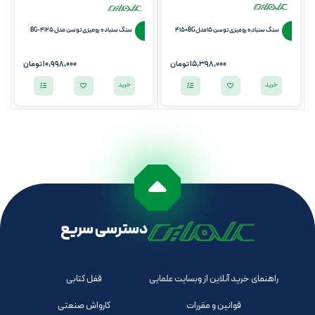
سنگ سنباده رومیزی توسن 15مدل 4150BG
سنگ سنباده رومیزی توسن مدل 4125-BG
15,398,000
تومان
10,998,000
تومان
خرید
خرید
دسترسی سریع
راهنمای خرید آنلاین از وبسایت علمایی
قفل کتابی
قوانین و مقررات
کارواش صنعتی