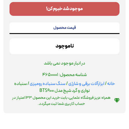
موجود شد خبرم کن!
قیمت محصول
ناموجود
در انبار موجود نمی باشد
شناسه محصول:
4650001
خانه
/
ابزارآلات برقی و شارژی
/
سنگ سنباده رومیزی
/ سنباده
نواری و گرد شپخ مدل BTS900
همراه عزیز فروشگاه علمایی، بابت خرید این محصول
133
امتیاز در
حساب کاربری شما ثبت میگردد.