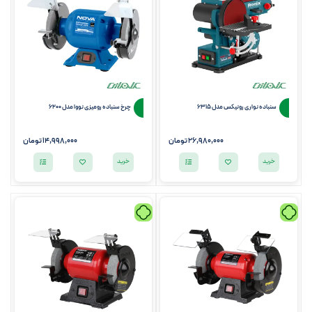
سنباده نواری رونیکس مدل 6315
چرخ سنباده رومیزی نووا مدل 6200
26,980,000
تومان
14,998,000
تومان
خرید
خرید