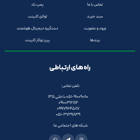
تماس با ما
پمپ باد
سبد خرید
لولای کابینت
ورود و عضویت
دستگیره دیجیتال هوشمند
برندها
پریز توکار کابینت
راه های ارتباطی
تلفن تماس:
051-91009080 داخلی 135
09100312812
09917964587
051-37291839
شبکه های اجتماعی ما: