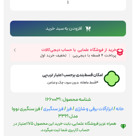
سنگبری
نووا
مدل
3321
افزودن به سبد خرید
عدد
امکان قسط‌بندی برحسب اعتبار ترب‌پی
۴ قسط ماهانه. بدون سود، چک و ضامن.
شناسه محصول:
1660031
خانه
/
ابزارآلات برقی و شارژی
/
فرز
/
فرز سنگبری
/ فرز سنگبری نووا
مدل 3321
همراه عزیز فروشگاه علمایی، بابت خرید این محصول
175
امتیاز در
حساب کاربری شما ثبت میگردد.