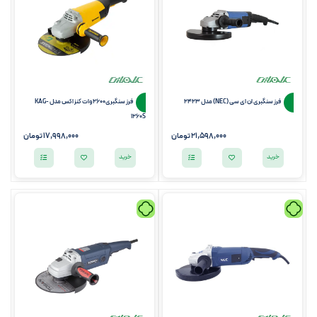
فرز سنگبری ان ای سی (NEC) مدل 2423
فرز سنگبری2600 وات کنزاکس مدل KAG-
1260S
21,598,000
تومان
17,998,000
تومان
خرید
خرید