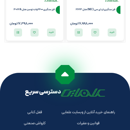
فرز سنگبری ان ای سی (NEC) مدل 2623
فرز سنگبری 2200 وات توسن مدل 3062A
17,998,000
تومان
17,398,000
تومان
خرید
خرید
دسترسی سریع
راهنمای خرید آنلاین از وبسایت علمایی
قفل کتابی
قوانین و مقررات
کارواش صنعتی