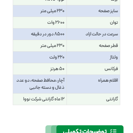
سایز صفحه
230 میلی متر
توان
2600 وات
سرعت در حالت ازاد
8500 دور در دقیقه
قطر صفحه
230 میلی متر
ولتاژ
220 ولت
فرکانس
50 هرتز
اقلام همراه
آچار، محافظ صفحه، دو عدد
ذغال و دسته جانبی
گارانتی
12 ماه گارانتی شرکت نووا
توضیحات تکمیلی