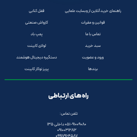
راهنمای خرید آنلاین از وبسایت علمایی
قفل کتابی
قوانین و مقررات
کارواش صنعتی
تماس با ما
پمپ باد
سبد خرید
لولای کابینت
ورود و عضویت
دستگیره دیجیتال هوشمند
برندها
پریز توکار کابینت
راه های ارتباطی
تلفن تماس:
051-91009080 داخلی 135
09100312812
09917964587