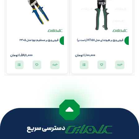
قیچی ورق بر هیوندای مدل HT1511 (راست بر)
قیچی ورق بر مستقیم نووا مدل 2405
1,100,000
تومان
1,598,000
تومان
خرید
خرید
دسترسی سریع