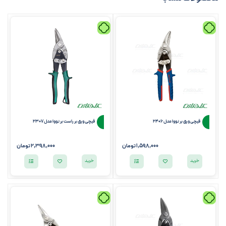
قیچی ورق بر نووا مدل 2406
قیچی ورق بر راست بر نووا مدل 2307
1,598,000
تومان
2,398,000
تومان
خرید
خرید