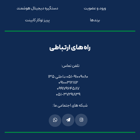
ورود و عضویت
دستگیره دیجیتال هوشمند
برندها
پریز توکار کابینت
راه های ارتباطی
تلفن تماس:
051-91009080 داخلی 135
09100312812
09917964587
051-37291839
شبکه های اجتماعی ما: