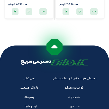
31,998,000
تومان
17,998,000
تومان
خرید
خرید
دسترسی سریع
راهنمای خرید آنلاین از وبسایت علمایی
قفل کتابی
قوانین و مقررات
کارواش صنعتی
تماس با ما
پمپ باد
سبد خرید
لولای کابینت