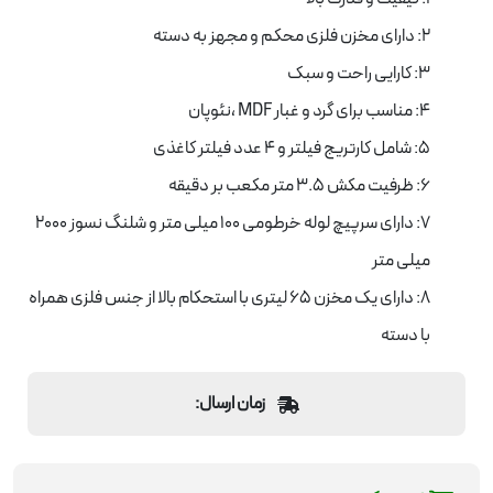
2: دارای مخزن فلزی محکم و مجهز به دسته
3: کارایی راحت و سبک
4: مناسب برای گرد و غبار MDF ،نئوپان
5: شامل کارتریج فیلتر و 4 عدد فیلتر کاغذی
6: ظرفیت مکش 3.5 متر مکعب بر دقیقه
7: دارای سرپیچ لوله خرطومی 100 میلی متر و شلنگ نسوز 2000
میلی متر
8: دارای یک مخزن 65 لیتری با استحکام بالا از جنس فلزی همراه
با دسته
زمان ارسال: