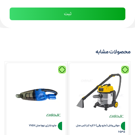
محصولات مشابه
مولتی واش (جارو برقی) 6 کاره کنزاکس مدل
جارو شارژی نووا مدل 7757
6545