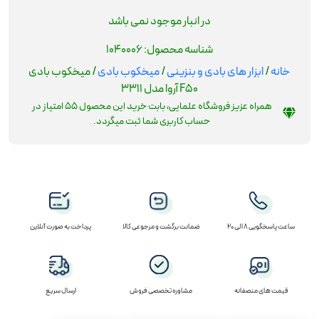
در انبار موجود نمی باشد
شناسه محصول:
1040006
خانه
/
ابزار های بادی و بنزینی
/
میخکوب بادی
/ میخکوب بادی
F50 آروا مدل 3311
همراه عزیز فروشگاه علمایی، بابت خرید این محصول
55
امتیاز در
حساب کاربری شما ثبت میگردد.
ساعت پاسخگویی 8 الی 20
ضمانت برگشت و مرجوعی کالا
پرداخت به صورت آنلاین
قیمت های منصفانه
مشاوره تخصصی فروش
ارسال سریع