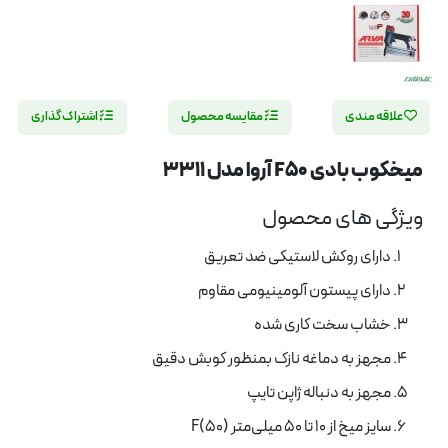
علاقه مندی
مقایسه محصول
اشتراک گذاری
میخکوب بادی F50 آروا مدل 3311
ویژگی های محصول
دارای روکش لاستیکی ضد تعریق
دارای پیستون آلومینیومی مقاوم
خشاب سخت کاری شده
مجهز به دماغه نازک بمنظور کوبش دقیق
مجهز به دنباله ژاپن تایپ
سایز میخ از 10 تا 50 میلی‌متر F(50)