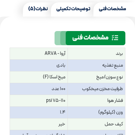
مشخصات فنی
توضیحات تکمیلی
نظرات (5)
مشخصات فنی
برند
آروا - ARVA
منبع تغذیه
بادی
نوع سوزن/میخ
میخ اسکا (F)
ظرفیت مخزن میخکوب
100 عدد
فشار هوا
75-110 psi
وزن (کیلوگرم)
1.4
کیف حمل
خیر