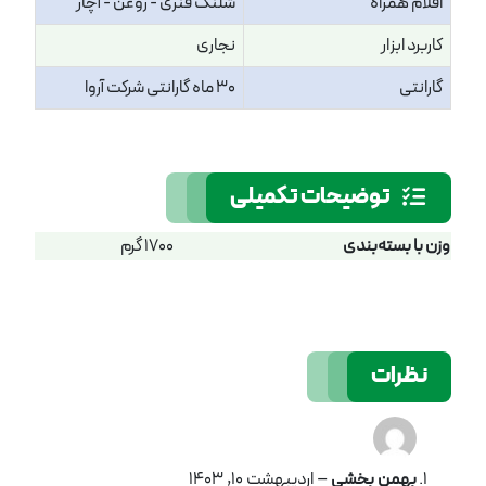
اقلام همراه
شلنگ فنری - روغن - آچار
کاربرد ابزار
نجاری
گارانتی
30 ماه گارانتی شرکت آروا
توضیحات تکمیلی
وزن با بسته‌بندی
1700 گرم
نظرات
بهمن بخشی
–
اردیبهشت 10, 1403