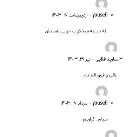
yousefi
–
اردیبهشت 17, 1403
بله درسته میخکوب خوبی هستش
سارینا فلایی
–
تیر 31, 1403
عالی و فوق العاده
yousefi
–
مرداد 17, 1403
سپاس گزاریم