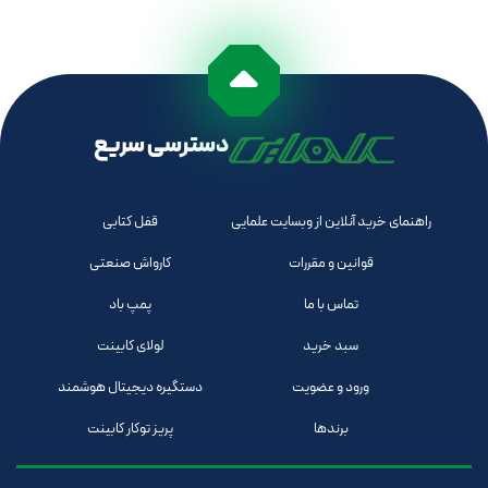
دسترسی سریع
راهنمای خرید آنلاین از وبسایت علمایی
قفل کتابی
قوانین و مقررات
کارواش صنعتی
تماس با ما
پمپ باد
سبد خرید
لولای کابینت
ورود و عضویت
دستگیره دیجیتال هوشمند
برندها
پریز توکار کابینت