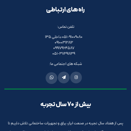
راه های ارتباطی
تلفن تماس:
051-91009080 داخلی 135
09100312812
09917964587
051-37291839
شبکه های اجتماعی ما:
بیش از 70 سال تجربه
پس از هفتاد سال تجربه در صنعت ابزار، یراق و تجهیزات ساختمانی تلاش داریم تا