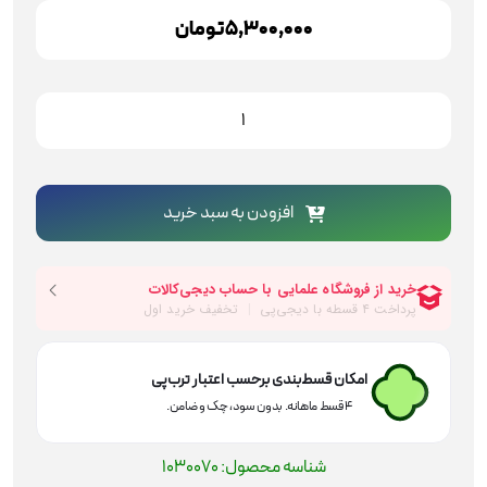
5,300,000
تومان
مینی
فرز
710
وات
لکا
افزودن به سبد خرید
مدل
AG11507
عدد
امکان قسط‌بندی برحسب اعتبار ترب‌پی
۴ قسط ماهانه. بدون سود، چک و ضامن.
شناسه محصول:
1030070