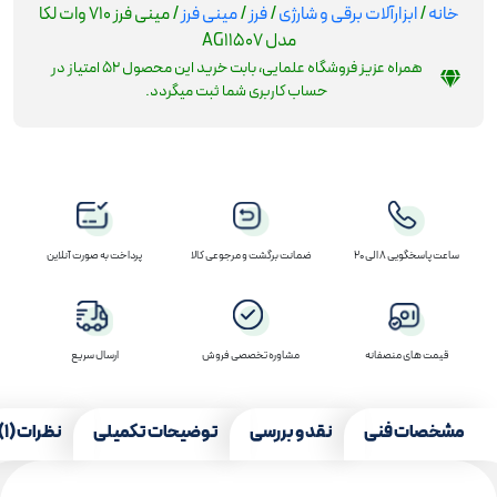
خانه
/
ابزارآلات برقی و شارژی
/
فرز
/
مینی فرز
/ مینی فرز 710 وات لکا
مدل AG11507
همراه عزیز فروشگاه علمایی، بابت خرید این محصول
52
امتیاز در
حساب کاربری شما ثبت میگردد.
ساعت پاسخگویی 8 الی 20
ضمانت برگشت و مرجوعی کالا
پرداخت به صورت آنلاین
قیمت های منصفانه
مشاوره تخصصی فروش
ارسال سریع
مشخصات فنی
نقد و بررسی
توضیحات تکمیلی
نظرات (1)