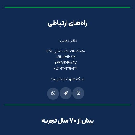
راه های ارتباطی
تلفن تماس:
051-91009080 داخلی 135
09100312812
09917964587
051-37291839
شبکه های اجتماعی ما:
بیش از 70 سال تجربه