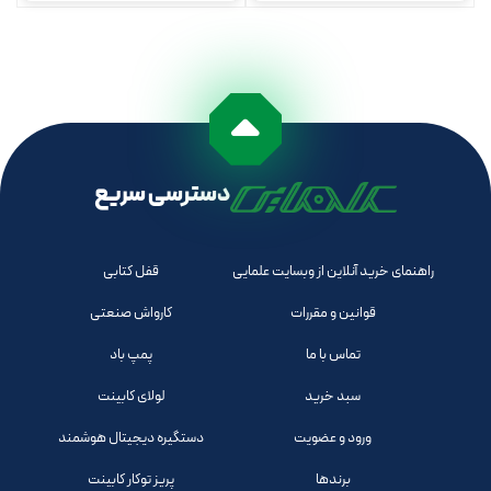
دسترسی سریع
راهنمای خرید آنلاین از وبسایت علمایی
قفل کتابی
قوانین و مقررات
کارواش صنعتی
تماس با ما
پمپ باد
سبد خرید
لولای کابینت
ورود و عضویت
دستگیره دیجیتال هوشمند
برندها
پریز توکار کابینت