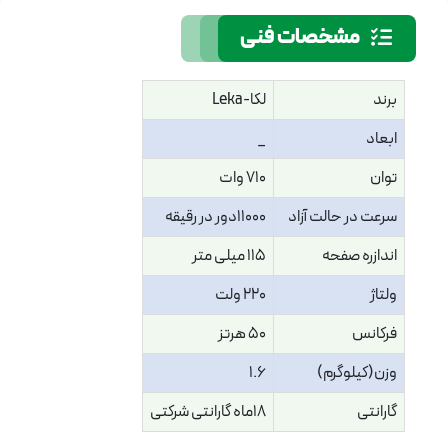
مشخصات فنی
برند
لکا-Leka
ابعاد
_
توان
710 وات
سرعت در حالت آزاد
11000دور در رقیقه
اندازره صفحه
115 میلی متر
ولتاژ
220 ولت
فرکانس
50 هرتز
وزن(کیلوگرم)
1.6
گارانتی
18ماه گارانتی شرکتی