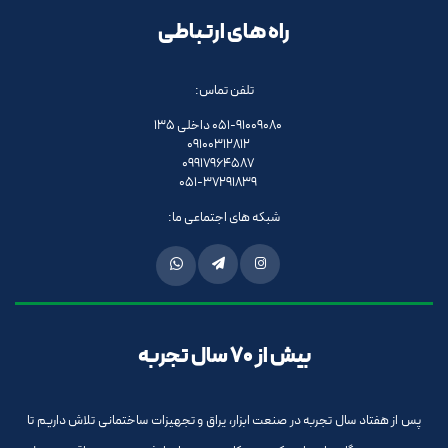
راه های ارتباطی
تلفن تماس:
051-91009080 داخلی 135
09100312812
09917964587
051-37291839
شبکه های اجتماعی ما:
بیش از 70 سال تجربه
پس از هفتاد سال تجربه در صنعت ابزار، یراق و تجهیزات ساختمانی تلاش داریم تا