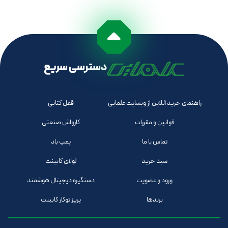
دسترسی سریع
راهنمای خرید آنلاین از وبسایت علمایی
قفل کتابی
قوانین و مقررات
کارواش صنعتی
تماس با ما
پمپ باد
سبد خرید
لولای کابینت
ورود و عضویت
دستگیره دیجیتال هوشمند
برندها
پریز توکار کابینت