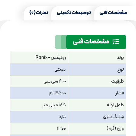
مشخصات فنی
توضیحات تکمیلی
نظرات (0)
مشخصات فنی
برند
رونیکس - Ronix
نوع
دستی
ظرفیت
400 سی سی
فشار
4500 psi
طول لوله
185 میلی متر
شلنگ فلزی
دارد
وزن (گرم)
1300