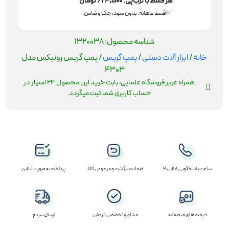
هر قسط با ترب‌پی:
624,500
تومان
۴ قسط ماهانه. بدون سود، چک و ضامن.
شناسه محصول:
1320038
خانه
/
ابزار آلات دستی
/
پمپ گریس
/ پمپ گریس رونیکس مدل
4303
همراه عزیز فروشگاه علمایی، بابت خرید این محصول
24
امتیاز در
حساب کاربری شما ثبت میگردد.
ساعت پاسخگویی 8 الی 20
ضمانت برگشت و مرجوعی کالا
پرداخت به صورت آنلاین
قیمت های منصفانه
مشاوره تخصصی فروش
ارسال سریع