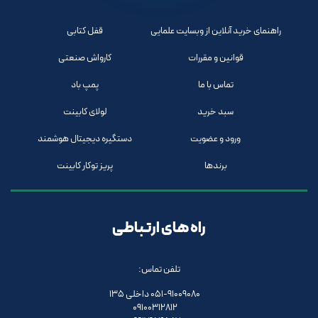
راهنمای خرید آنلاین از وبسایت علمایی
قفل کتابی
قوانین و مقررات
کارواش صنعتی
تماس با ما
پمپ باد
سبد خرید
لولای کابینت
ورود و عضویت
دستگیره دیجیتال هوشمند
برندها
پریز توکار کابینت
راه های ارتباطی
تلفن تماس:
051-91009080 داخلی 135
09100312812