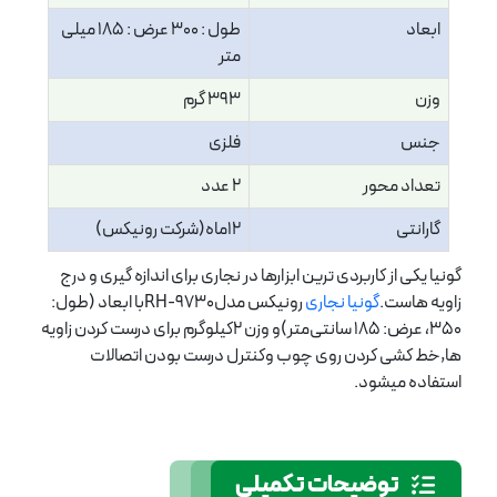
ابعاد
طول : 300 عرض : 185 میلی
متر
وزن
393 گرم
جنس
فلزی
تعداد محور
2 عدد
گارانتی
12ماه(شرکت رونیکس)
گونیا یکی از کاربردی ترین ابزارها در نجاری برای اندازه گیری و درج
زاویه هاست.
گونیا نجاری
رونیکس مدلRH-9730با ابعاد (طول:
۳۵۰، عرض: ۱۸۵ سانتی‌متر)و وزن 2کیلوگرم برای درست کردن زاویه
ها,خط کشی کردن روی چوب وکنترل درست بودن اتصالات
استفاده میشود.
توضیحات تکمیلی