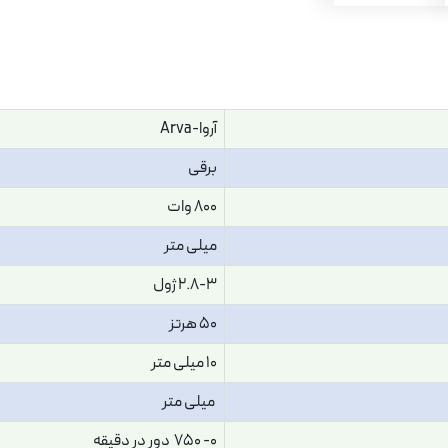
آروا-Arva
برقی
800 وات
میلی متر
2.8-3 ژول
50 هرتز
10 میلی متر
میلی متر
0- 750 دور در دقیقه