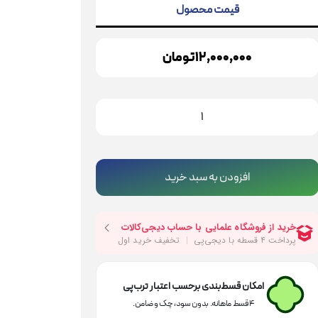
قیمت محصول
12,000,000
تومان
ریل
تن
ن
یلویی
افزودن به سبد خرید
روا
دل
527
80
ات
امکان قسط‌بندی برحسب اعتبار ترب‌پی
دد
۴ قسط ماهانه. بدون سود، چک و ضامن.