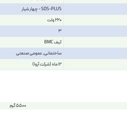
SDS-PLUS - چهار شیار
220 ولت
3
کیف BMC
ساختمانی, عمومی صنعتی
12 ماه (شرکت آروا)
5500 گرم