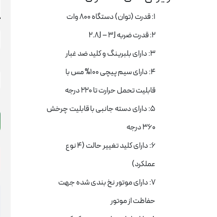
1: قدرت (توان) دستگاه 800 وات
2: قدرت ضربه 2.8J – 3J
3: دارای بلبرینگ و کلید ضد غبار
د
4: دارای سیم پیچی 100% مس با
ب
قابلیت تحمل حرارت تا 220 درجه
ک
3
5: دارای دسته جانبی با قابلیت چرخش
ک
آ
360 درجه
م
6: دارای کلید تغییر حالت (4 نوع
2
(
عملکرد)
0
7: دارای موتور نخ بندی شده جهت
و
)
حفاظت از موتور
ع