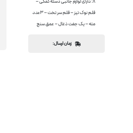
8: دارای لوازم جانبی دسته کمکی –
قلم نوک تیز – قلم سر تخت – 3عدد
مته – یک جفت ذغال – عمق سنج
زمان ارسال: