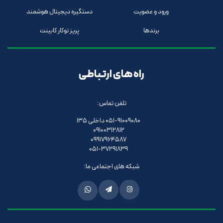
ورود و عضویت
دستگیره دیجیتال هوشمند
برندها
پریز توکار کابینت
راه های ارتباطی
تلفن تماس:
051-91009080 داخلی 135
09100312812
09917964587
051-37291839
شبکه های اجتماعی ما: