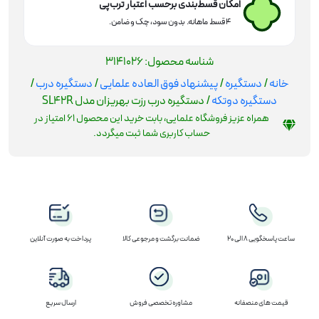
امکان قسط‌بندی برحسب اعتبار ترب‌پی
۴ قسط ماهانه. بدون سود، چک و ضامن.
شناسه محصول:
3141026
خانه
/
دستگیره
/
پیشنهاد فوق العاده علمایی
/
دستگیره درب
/
دستگیره دوتکه
/ دستگیره درب رزت بهریزان مدل SL42R
همراه عزیز فروشگاه علمایی، بابت خرید این محصول
61
امتیاز در
حساب کاربری شما ثبت میگردد.
ساعت پاسخگویی 8 الی 20
ضمانت برگشت و مرجوعی کالا
پرداخت به صورت آنلاین
قیمت های منصفانه
مشاوره تخصصی فروش
ارسال سریع