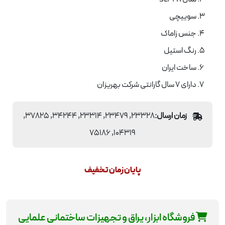
سوییچی
جنس زاماک
رنگ استیل
ساخت ایران
دارای 7 سال گارانتی شرکت بهریزان
زمان ارسال:
23328, 23479, 23314, 34244, 37825,
104319, 75186
پایان زمان تخفیف
فروشگاه ابزار، یراق و تجهیزات ساختمانی علمایی