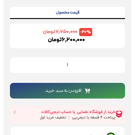
قیمت محصول
7,750,000
تومان
-20%
6,200,000
تومان
دستگیره
درب
رزت
بهریزان
مدل
افزودن به سبد خرید
SL42R
عدد