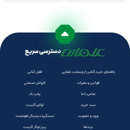
دسترسی سریع
راهنمای خرید آنلاین از وبسایت علمایی
قفل کتابی
قوانین و مقررات
کارواش صنعتی
تماس با ما
پمپ باد
سبد خرید
لولای کابینت
ورود و عضویت
دستگیره دیجیتال هوشمند
برندها
پریز توکار کابینت