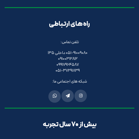
راه های ارتباطی
تلفن تماس:
051-91009080 داخلی 135
09100312812
09917964587
051-37291839
شبکه های اجتماعی ما:
بیش از 70 سال تجربه