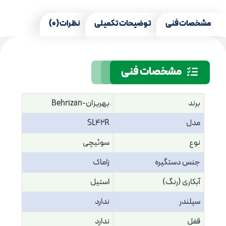
مشخصات فنی
توضیحات تکمیلی
نظرات (0)
مشخصات فنی
برند
بهریزان-Behrizan
مدل
SL42R
نوع
سوئیچی
جنس دستگیره
زاماک
آبکاری (رنگ)
استیل
سیلندر
ندارد
قفل
ندارد