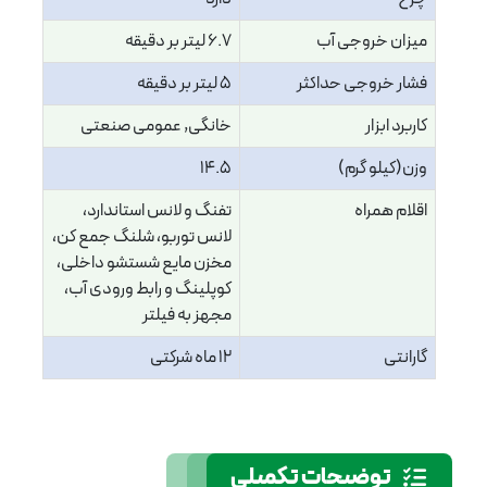
میزان خروجی آب
6.7 لیتر بر دقیقه
فشار خروجی حداکثر
5 لیتر بر دقیقه
کاربرد ابزار
خانگی, عمومی صنعتی
وزن(کیلو گرم)
14.5
اقلام همراه
تفنگ و لانس استاندارد،
لانس توربو، شلنگ جمع کن،
مخزن مایع شستشو داخلی،
کوپلینگ و رابط ورودی آب،
مجهز به فیلتر
گارانتی
12 ماه شرکتی
توضیحات تکمیلی