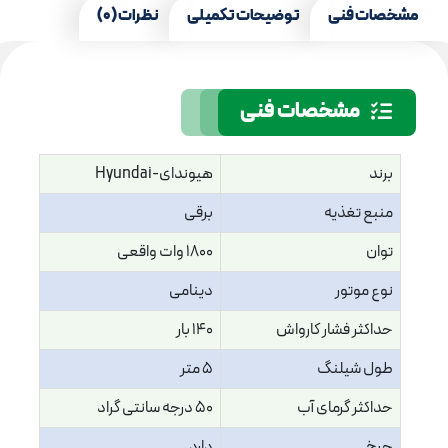
مشخصات فنی
توضیحات تکمیلی
نظرات (0)
مشخصات فنی
برند
هیوندای-Hyundai
منبع تغذیه
برقی
توان
1800 وات واقعی
نوع موتور
دینامی
حداکثر فشار کارواش
140 بار
طول شیلنگ
5 متر
حداکثر گرمای آب
50 درجه سانتی گراد
چرخ
دارد