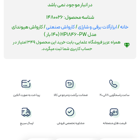
در انبار موجود نمی باشد
شناسه محصول:
1480026
خانه
/
ابزارآلات برقی و شارژی
/
کارواش صنعتی
/ کارواش هیوندای
مدل HP1846-PW (140 بار )
همراه عزیز فروشگاه علمایی، بابت خرید این محصول
349
امتیاز در
حساب کاربری شما ثبت میگردد.
ساعت پاسخگویی 8 الی 20
ضمانت برگشت و مرجوعی کالا
پرداخت به صورت آنلاین
قیمت های منصفانه
مشاوره تخصصی فروش
ارسال سریع