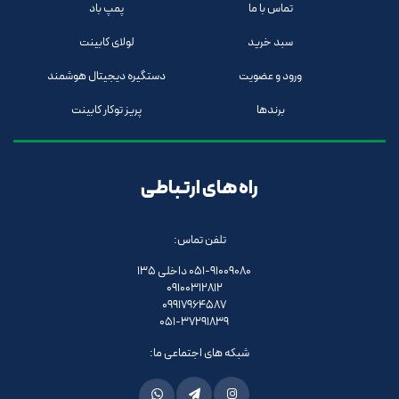
تماس با ما
پمپ باد
سبد خرید
لولای کابینت
ورود و عضویت
دستگیره دیجیتال هوشمند
برندها
پریز توکار کابینت
راه های ارتباطی
تلفن تماس:
051-91009080 داخلی 135
09100312812
09917964587
051-37291839
شبکه های اجتماعی ما: