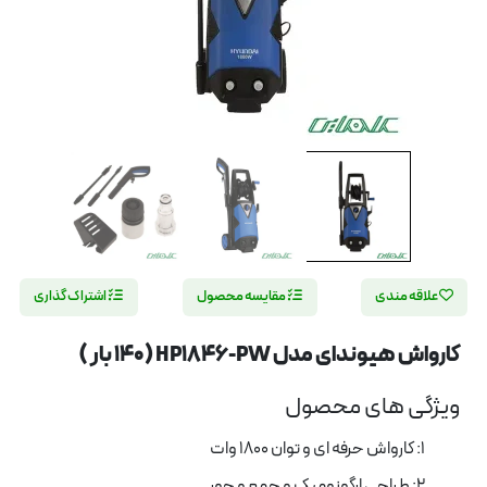
علاقه مندی
مقایسه محصول
اشتراک گذاری
کارواش هیوندای مدل HP1846-PW (140 بار )
ویژگی های محصول
1: کارواش حرفه ای و توان 1800 وات
2: طراحی ارگونومیک و جمع و جور