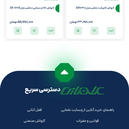
کارواش کامپکت دنلکس مدل DX9640i
کارواش 170 بار دینامی دنلکس مدل DX-9617I
23,098,000
تومان
55,998,000
تومان
خرید
خرید
دسترسی سریع
راهنمای خرید آنلاین از وبسایت علمایی
قفل کتابی
قوانین و مقررات
کارواش صنعتی