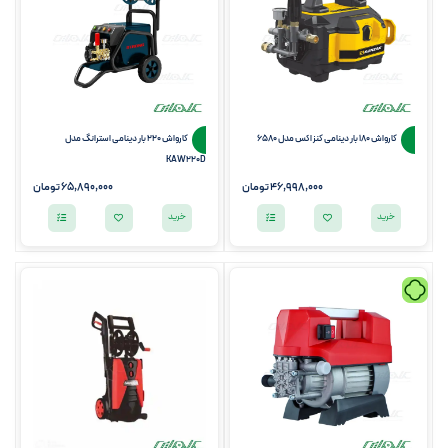
کارواش 180 بار دینامی کنزاکس مدل 6580
کارواش 220 بار دینامی استرانگ مدل
KAW220D
46,998,000
تومان
65,890,000
تومان
خرید
خرید