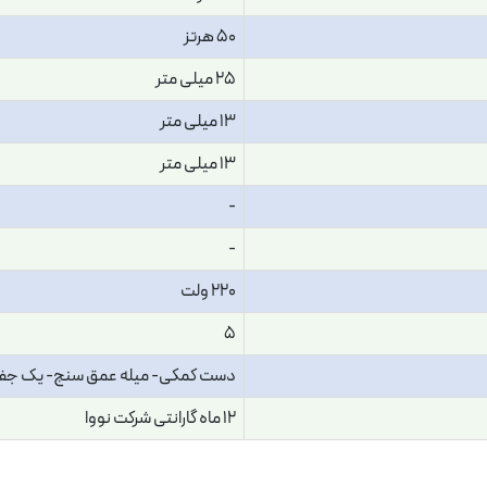
50 هرتز
25 میلی متر
13 میلی متر
13 میلی متر
-
-
220 ولت
5
دست کمکی- میله عمق سنج- یک جفت ذ
12 ماه گارانتی شرکت نووا