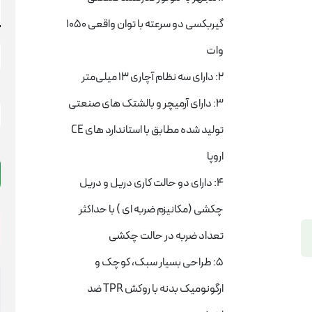
گیربکسی دو سرعته با توان واقعی 1050
وات
2: دارای سه نظام آچاری 13 میلی‌متر
د
3: دارای آرمیچر و بالشتک های صنعتی
گ
تولید شده مطابق با استاندارد های CE
ن
م
اروپا
9
ع
4: دارای دو حالت کاری دریل و دریل
چکشی (مکانیزم ضربه ای ) با حداکثر
تعداد ضربه در حالت چکشی
5: طراحی بسیار سبک، کوچک و
ارگونومیک بدنه با روکش TPR ضد