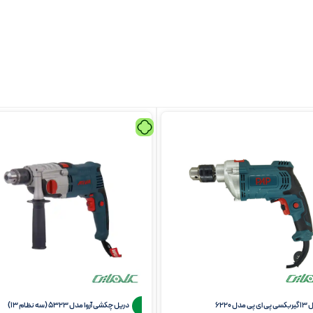
پی مدل 6220
دریل چکشی آروا مدل 5323 (سه نظام 13)