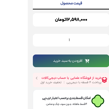
قیمت محصول
12,598,000
تومان
ریل
یربکسی
ووا
دل
223
افزودن به سبد خرید
دد
امکان قسط‌بندی برحسب اعتبار ترب‌پی
۴ قسط ماهانه. بدون سود، چک و ضامن.