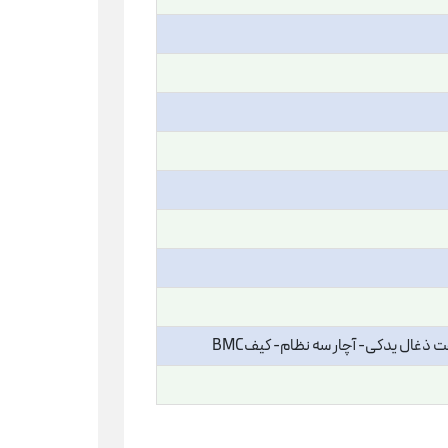
غال یدکی- آچار سه نظام- کیفBMC