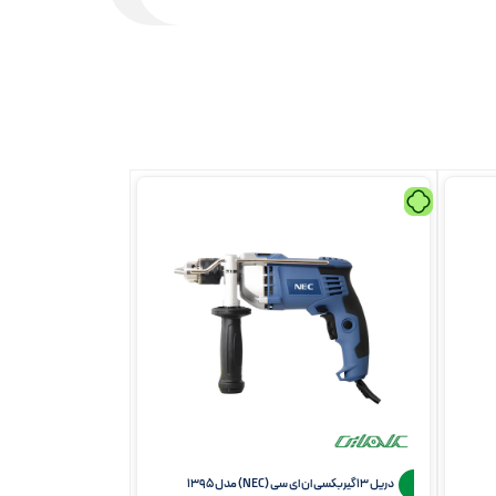
دریل 13 گیربکسی ان ای سی (NEC) مدل 1395