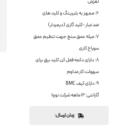
لغزش
6: مجهز به بلبرینگ و کلید های
ضدغبار -کلید گازی (دیمردار)
7: میله عمق سنج جهت تنظیم عمق
سوراخ کاری
8: دارای دکمه قفل کن کلید برق برای
سهولت کار مداوم
9: دارای کیف BMC
گارانتی: 12 ماهه شرکت نووا
زمان ارسال: