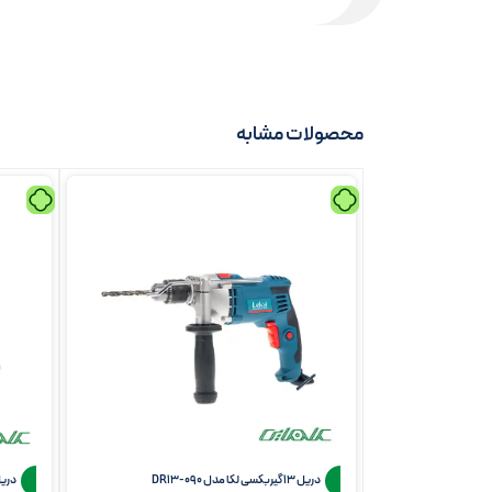
محصولات مشابه
دریل 13 گیربکسی لکا مدل DR13-090
دریل 13 گیربکسی پی ای 