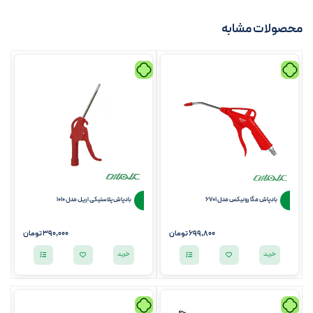
محصولات مشابه
بادپاش مگا رونیکس مدل 6701
بادپاش پلاستیکی اریل مدل 1010
699,800
تومان
390,000
تومان
خرید
خرید