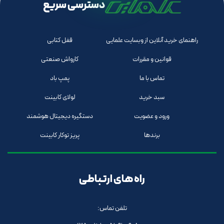
دسترسی سریع
راهنمای خرید آنلاین از وبسایت علمایی
قفل کتابی
قوانین و مقررات
کارواش صنعتی
تماس با ما
پمپ باد
سبد خرید
لولای کابینت
ورود و عضویت
دستگیره دیجیتال هوشمند
برندها
پریز توکار کابینت
راه های ارتباطی
تلفن تماس: