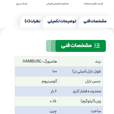
قیمت های منصفانه
مشاوره تخصصی فروش
ارسال سریع
مشخصات فنی
توضیحات تکمیلی
نظرات (0)
مشخصات فنی
برند
هامبورگ-HAMBURG
طول نازل(میلی تر)
100
جنس نازل
آلومینیوم
محدوده فشار کاری
6 بار
وزن(کیلوگرم)
0.15
ساخت
چین