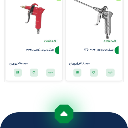
تفنگ باد نووا مدل NTD-2922
تفنگ بادپاش آروا مدل 3421
1,498,000
تومان
670,000
تومان
خرید
خرید