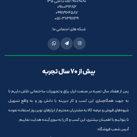
051-91009080 داخلی 135
09100312812
09917964587
051-37291839
شبکه های اجتماعی ما:
بیش از 70 سال تجربه
پس از هفتاد سال تجربه در صنعت ابزار، یراق و تجهیزات ساختمانی تلاش داریم تا
به جهت همگام‌سازی این کسب و کار دیرینه با دانش روز و به واقع تسهیل
شیوه‌های فروش و عرضه کالا به مشتریان محترم از ابزارهای نوین روز استفاده نموده
تا بتوانیم با اطمینان بیشتری، این کسب و کار را به سوی آینده هدایت نماییم.
آدرس شعب فروشگاه: