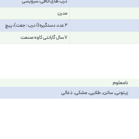
درب های اتاقی، سرویسی
مدرن
2 عدد دستگیره(1 درب :جفت)، پیچ
7 سال گارانتی کاوه صنعت
نامعلوم
زیتونی, ساتن, طلایی, مشکی, ذغالی