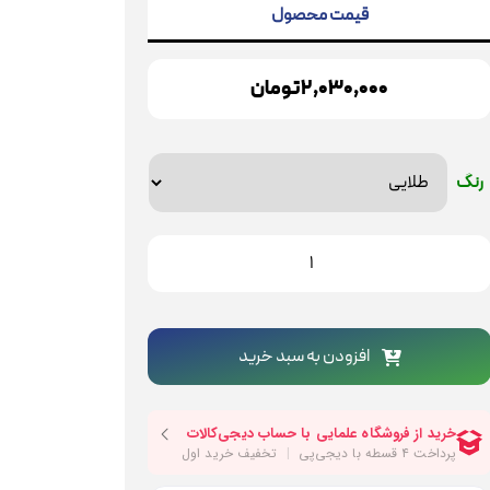
قیمت محصول
2,030,000 تومان
رنگ
ستگیره
رب
لاک
اوه
نعت
افزودن به سبد خرید
دل
1700
دد