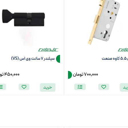
عت
سیلندر 7 سانت وی اس (VS)
700,000 تومان
450,000 تومان
ید
خرید