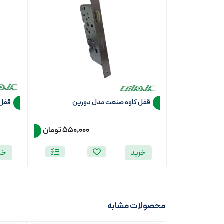
قفل کاوه صنعت مدل دورین
قفل 5.5 کاوه صن
550,000 تومان
خرید
خر
محصولات مشابه