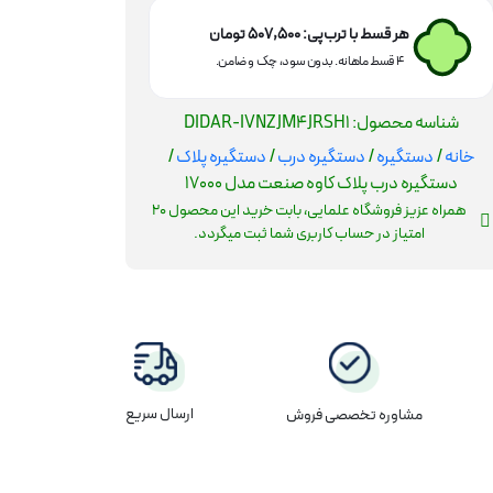
هر قسط با ترب‌پی:
507,500
تومان
۴ قسط ماهانه. بدون سود، چک و ضامن.
شناسه محصول:
DIDAR-IVNZJM4JRSH1
خانه
/
دستگیره
/
دستگیره درب
/
دستگیره پلاک
/
دستگیره درب پلاک کاوه صنعت مدل 17000
همراه عزیز فروشگاه علمایی، بابت خرید این محصول
20
امتیاز در حساب کاربری شما ثبت میگردد.
ارسال سریع
مشاوره تخصصی فروش