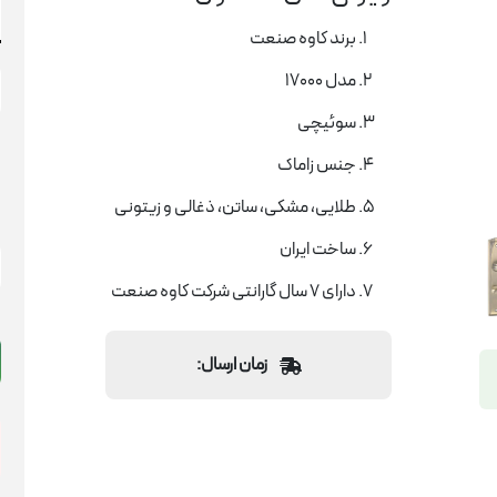
برند کاوه صنعت
مدل 17000
سوئیچی
جنس زاماک
طلایی، مشکی، ساتن، ذغالی و زیتونی
د
ساخت ایران
د
دارای 7 سال گارانتی شرکت کاوه صنعت
پ
ک
ص
زمان ارسال:
م
0
ع