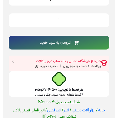
انبر
قفلی
فیلتر
باز
کن
افزودن به سبد خرید
کنزاکس
مدل
KFL-
209
عدد
هر قسط با ترب‌پی:
724,500
تومان
۴ قسط ماهانه. بدون سود، چک و ضامن.
شناسه محصول:
2560062
خانه
/
ابزار آلات دستی
/
انبر
/
انبر قفلی
/ انبر قفلی فیلتر باز کن
کنزاکس مدل KFL-209