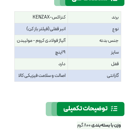
برند
کنزاکس-KENZAX
نوع
انبر قفلی(فیلتر باز کن)
جنس بدنه
آلیاژ فولادی کروم - مولیبدن
سایز
9 اینچ
قفل
دارد
گارانتی
اصالت و سلامت فیزیکی کالا
توضیحات تکمیلی
وزن با بسته‌بندی
800 گرم