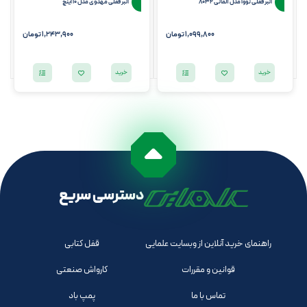
انبر قفلی نووا مدل آلمانی 8032
انبر قفلی مهدوی مدل 10 اینچ
1,099,800
تومان
1,243,900
تومان
خرید
خرید
دسترسی سریع
راهنمای خرید آنلاین از وبسایت علمایی
قفل کتابی
قوانین و مقررات
کارواش صنعتی
تماس با ما
پمپ باد