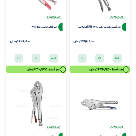
انبر قفلی رونیکس مدل RH-1411 آمریکایی
انبر قفلی توسن مدل 2011
799,800
تومان
979,500 تومان
خرید
خرید
هر قسط
274,950
تومان
هر قسط
310,975
تومان