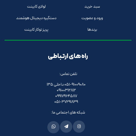
سبد خرید
لولای کابینت
ورود و عضویت
دستگیره دیجیتال هوشمند
برندها
پریز توکار کابینت
راه های ارتباطی
تلفن تماس:
051-91009080 داخلی 135
09100312812
09917964587
051-37291839
شبکه های اجتماعی ما: