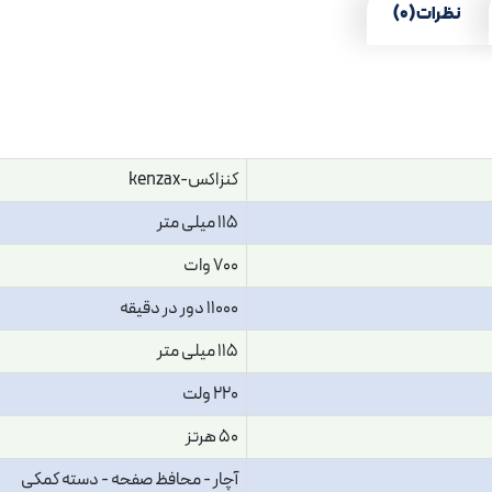
نظرات (0)
کنزاکس-kenzax
115 میلی متر
700 وات
11000 دور در دقیقه
115 میلی متر
220 ولت
50 هرتز
آچار - محافظ صفحه - دسته کمکی