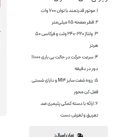
1: موتور قدرتمند با توان 700 وات
2: قطر صفحه 115 میلی‌متر
3: ولتاژ 220-240 ولت و فرکانس 50
هرتز
4: سرعت حرکت در حالت بی باری 11000
دور در دقیقه
5: رزوه شفت سایز M14 و دارای شستی
قفل کن محور
6: ارائه با دسته کمکی پلیمری ضد
تعریق و لغزش دست
زمان ارسال: