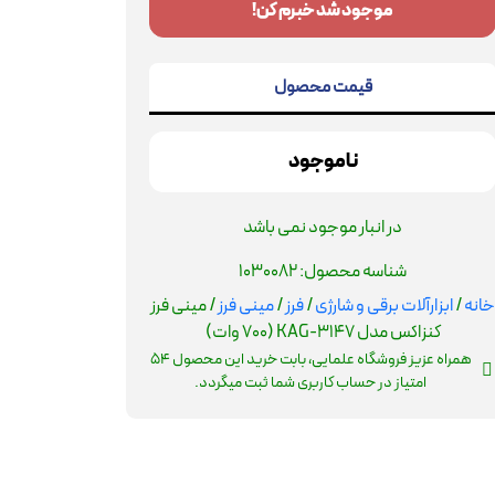
موجود شد خبرم کن!
قیمت محصول
ناموجود
در انبار موجود نمی باشد
شناسه محصول:
1030082
خانه
/
ابزارآلات برقی و شارژی
/
فرز
/
مینی فرز
/ مینی فرز
کنزاکس مدل KAG-3147 (700 وات)
همراه عزیز فروشگاه علمایی، بابت خرید این محصول
54
امتیاز در حساب کاربری شما ثبت میگردد.