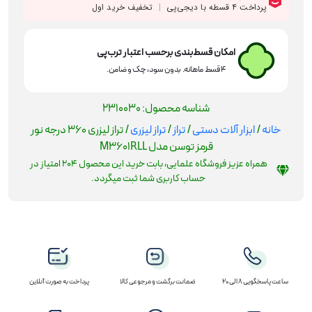
M3601RLL
عدد
امکان قسط‌بندی برحسب اعتبار ترب‌پی
۴ قسط ماهانه. بدون سود، چک و ضامن.
شناسه محصول:
2310030
خانه
/
ابزار آلات دستی
/
تراز
/
تراز لیزری
/ تراز لیزری 360 درجه نور
قرمز توسن مدل M3601RLL
همراه عزیز فروشگاه علمایی، بابت خرید این محصول
204
امتیاز در
حساب کاربری شما ثبت میگردد.
ساعت پاسخگویی 8 الی 20
ضمانت برگشت و مرجوعی کالا
پرداخت به صورت آنلاین