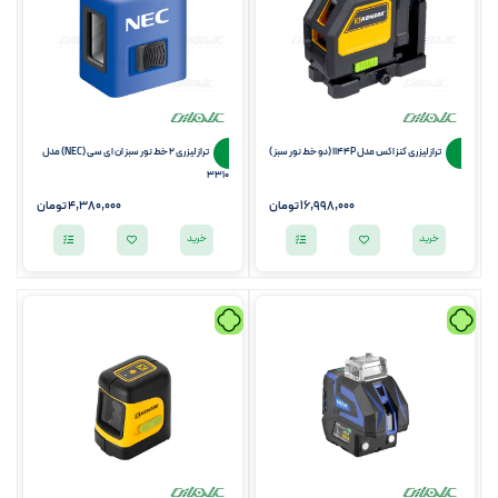
تراز لیزری کنزاکس مدل 1144P (دو خط نور سبز )
تراز لیزری 2 خط نور سبز ان ای سی (NEC) مدل
3310
16,998,000
تومان
4,380,000
تومان
خرید
خرید