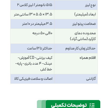
نوع لیزر
515 نانو‌متر / لیزر کلاس 2
ابعاد(میلیمتر)
13.5 × 5.5 × 13 سانتی متر
ضخامت پرتو لیزر
3.5 میلیمتر در 10 متر
محدوده دمای
10الی 50 درجه
کارکرد(سانتی گراد)
حداکثر زمان کار مداوم
حداکثر تا 12 ساعت
اقلام همراه
کیف برزنتی- CD آموزش-
عینک- ۴ عدد باتری- پایه-
خط کش
گارانتی
اصالت و سلامت فیزیکی کالا
توضیحات تکمیلی