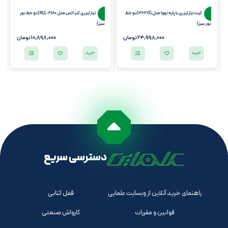
کیت تراز لیزری با پایه نووا مدل 2667G (دو خط
تراز لیزری کنزاکس مدل KLL-2180 (دو خط نور
نور سبز)
سبز)
24,998,000
تومان
10,898,000
تومان
خرید
خرید
دسترسی سریع
راهنمای خرید آنلاین از وبسایت علمایی
قفل کتابی
قوانین و مقررات
کارواش صنعتی