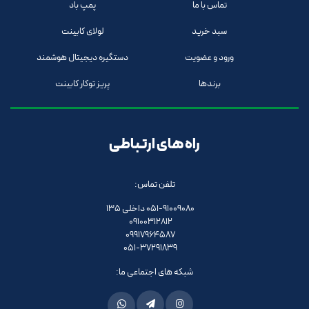
تماس با ما
پمپ باد
سبد خرید
لولای کابینت
ورود و عضویت
دستگیره دیجیتال هوشمند
برندها
پریز توکار کابینت
راه های ارتباطی
تلفن تماس:
051-91009080 داخلی 135
09100312812
09917964587
051-37291839
شبکه های اجتماعی ما: