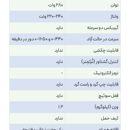
توان
280 وات
ولتاژ
220-240 ولت
گیربکس دو سرعته
دارد
سرعت در حالت آزاد
0-440 و 1650-0 دور در دقیقه
قابلیت چکشی
ندارد
کنترل گشتاور (تُرکمِتر)
دارد
ترمز الکترونیک
-
قابلیت چپ گرد و راست گرد
دارد
قفل سوئیچ
دارد
وزن (کیلوگرم)
1.2
کیف حمل
ندارد
اقلام همراه
یک جفت ذغال، دفترچه