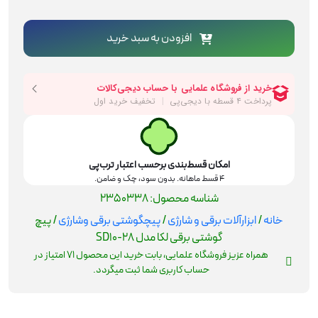
لکا
مدل
افزودن به سبد خرید
SD10-
28
عدد
امکان قسط‌بندی برحسب اعتبار ترب‌پی
۴ قسط ماهانه. بدون سود، چک و ضامن.
شناسه محصول:
2350338
خانه
/
ابزارآلات برقی و شارژی
/
پیچگوشتی برقی وشارژی
/ پیچ
گوشتی برقی لکا مدل SD10-28
همراه عزیز فروشگاه علمایی، بابت خرید این محصول
71
امتیاز در
حساب کاربری شما ثبت میگردد.