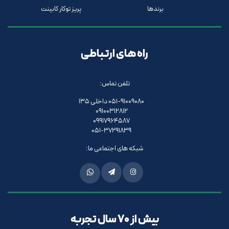
برندها
پریز توکار کابینت
راه های ارتباطی
تلفن تماس:
051-91009080 داخلی 135
09100312812
09917964587
051-37291839
شبکه های اجتماعی ما:
بیش از 70 سال تجربه