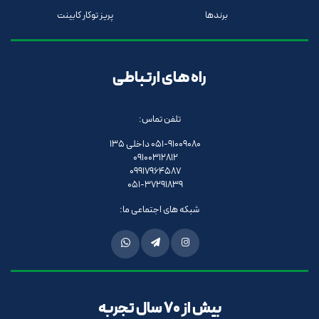
برندها
پریز توکار کابینت
راه های ارتباطی
تلفن تماس:
051-91009080 داخلی 135
09100312812
09917964587
051-37291839
شبکه های اجتماعی ما:
بیش از 70 سال تجربه