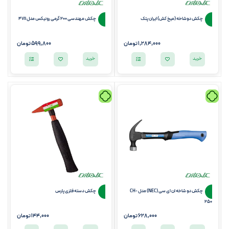
چکش دوشاخه (میخ کش) ایران پتک
چکش مهندسی 200 گرمی رونیکس مدل 4711
1,284,000 تومان
599,800
تومان
خرید
خرید
چکش دو شاخه ان ای سی (NEC) مدل CH-
چکش دسته فلزی پارس
250
628,000
تومان
144,000 تومان