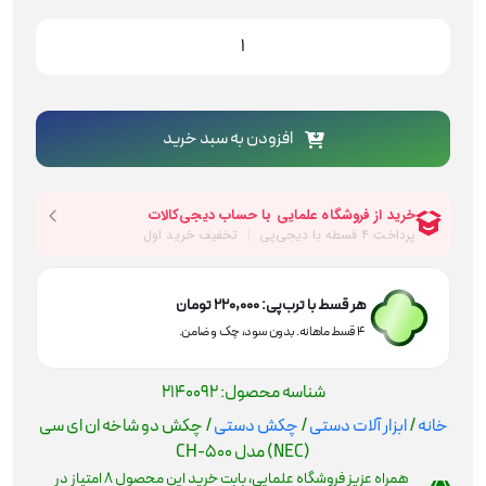
چکش
دو
شاخه
ان
ای
افزودن به سبد خرید
سی
(NEC)
مدل
CH-
500
عدد
هر قسط با ترب‌پی:
220,000
تومان
۴ قسط ماهانه. بدون سود، چک و ضامن.
شناسه محصول:
2140092
خانه
/
ابزار آلات دستی
/
چکش دستی
/ چکش دو شاخه ان ای سی
(NEC) مدل CH-500
همراه عزیز فروشگاه علمایی، بابت خرید این محصول
8
امتیاز در