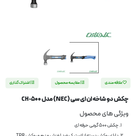
علاقه مندی
مقایسه محصول
اشتراک گذاری
چکش دو شاخه ان ای سی (NEC) مدل CH-500
ویژگی های محصول
چکش 500 گرمی حرفه ای
دارای روکش دسته از لاستیک ضد لغزش و نرم و روکش TPR