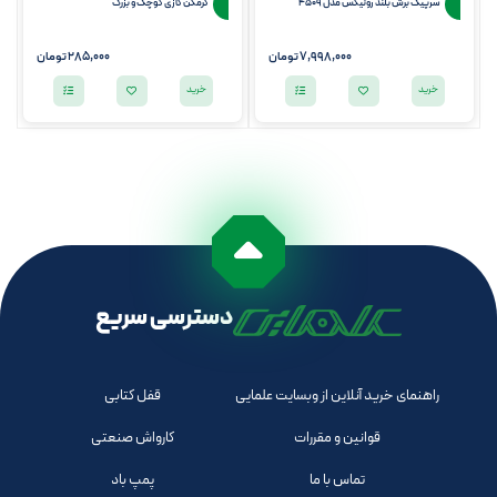
سرپیک برش بلند رونیکس مدل 4509
گرمکن گازی کوچک و بزرگ
7,998,000
تومان
285,000 تومان
خرید
خرید
دسترسی سریع
راهنمای خرید آنلاین از وبسایت علمایی
قفل کتابی
قوانین و مقررات
کارواش صنعتی
تماس با ما
پمپ باد