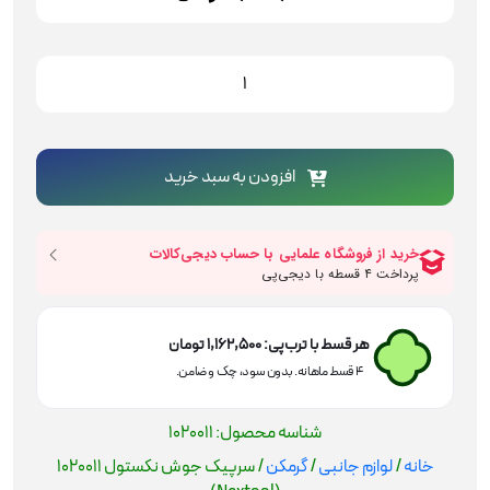
سرپیک
جوش
نکستول
1020011
(Nextool)
افزودن به سبد خرید
عدد
هر قسط با ترب‌پی:
1,162,500
تومان
۴ قسط ماهانه. بدون سود، چک و ضامن.
شناسه محصول:
1020011
خانه
/
لوازم جانبی
/
گرمکن
/ سرپیک جوش نکستول 1020011