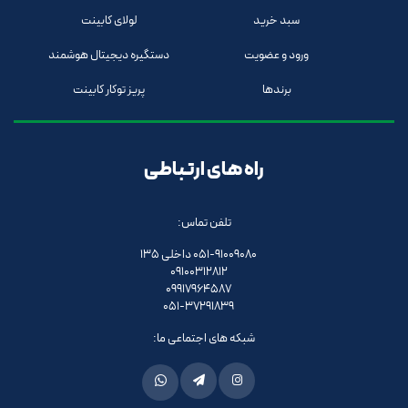
سبد خرید
لولای کابینت
ورود و عضویت
دستگیره دیجیتال هوشمند
برندها
پریز توکار کابینت
راه های ارتباطی
تلفن تماس:
051-91009080 داخلی 135
09100312812
09917964587
051-37291839
شبکه های اجتماعی ما: