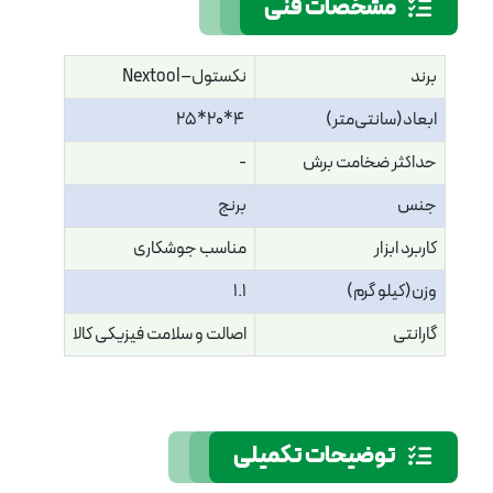
مشخصات فنی
برند
نکستول–Nextool
ابعاد(سانتی‌متر)
4*20*25
حداکثر ضخامت برش
-
جنس
برنج
کاربرد ابزار
مناسب جوشکاری
وزن(کیلو گرم)
1.1
گارانتی
اصالت و سلامت فیزیکی کالا
توضیحات تکمیلی