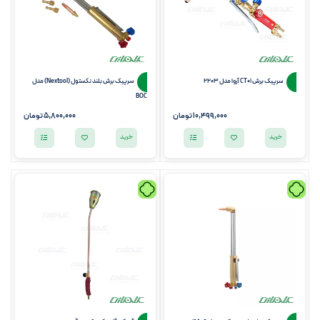
سرپیک برش CT01 آروا مدل 2203
سرپیک برش بلند نکستول (Nextool) مدل
BOC
10,499,000
تومان
5,800,000
تومان
خرید
خرید