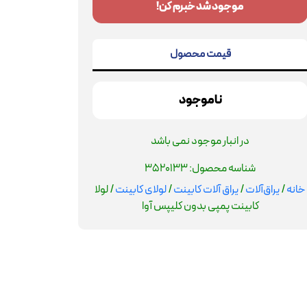
موجود شد خبرم کن!
قیمت محصول
ناموجود
در انبار موجود نمی باشد
شناسه محصول:
3520133
خانه
/
یراق‌آلات
/
یراق آلات کابینت
/
لولای کابینت
/ لولا
کابینت پمپی بدون کلیپس آوا