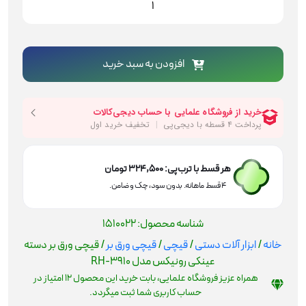
ورق
بر
دسته
عینکی
افزودن به سبد خرید
رونیکس
مدل
RH-
3910
عدد
هر قسط با ترب‌پی:
324,500
تومان
۴ قسط ماهانه. بدون سود، چک و ضامن.
شناسه محصول:
1510022
خانه
/
ابزار آلات دستی
/
قیچی
/
قیچی ورق بر
/ قیچی ورق بر دسته
عینکی رونیکس مدل RH-3910
همراه عزیز فروشگاه علمایی، بابت خرید این محصول
12
امتیاز در
حساب کاربری شما ثبت میگردد.