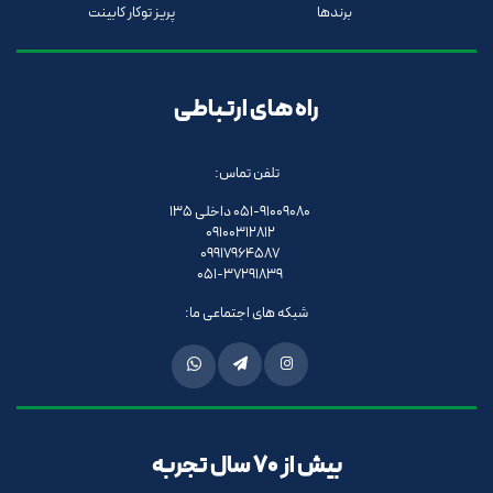
برندها
پریز توکار کابینت
راه های ارتباطی
تلفن تماس:
051-91009080 داخلی 135
09100312812
09917964587
051-37291839
شبکه های اجتماعی ما:
بیش از 70 سال تجربه